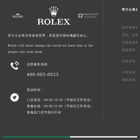
劳力士售后
走时维修价
进灰、
起雾
劳力士从来没有改变世界，而是把它留给佩戴它的人。
划痕维修价
Rolex will never change the world.we leave that to the
磕碰摔坏
people who wear them.
保养价格、

总部服务热线
个性定制、
400-805-0023
调试校准
营业时间：

门店营业：09:00-19:30（节假日正常营业）
客服在线：08:00-22:00（节假日正常营业）
客服及门店节假日不休