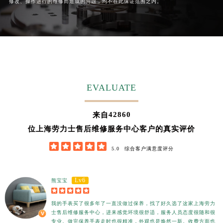
修改、操作进行的维修而造成的问题，均不在此保证范围之内。
EVALUATE
42860
来自
位上海劳力士售后维修服务中心客户的真实评价





5.0
综合客户满意度评分
Lv6
熊宝宝





我的手表买了很多年了一直没做过保养，找了好久选了这家上海劳力
士售后维修服务中心，进来感觉环境很舒适，服务人员态度很随和很
专业。做完保养手表走时也很精准，外观也是焕然一新。收费方面也