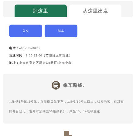
到这里
从这里出发
公交
驾车
电话：
400-805-0023
营业时间：
8:00-22:00（节假日正常营业）
地址：
上海市嘉定区新街口(新百)上海中心
乘车路线:
1.地铁1号线/2号线，在新街口站下车，从9号/10号出口出，找麦当劳，在对面
服务台登记（告知有预约去55楼修表），乘坐13、14电梯直达