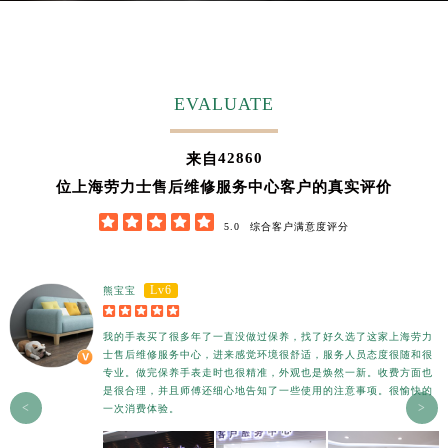
EVALUATE
42860
来自
位上海劳力士售后维修服务中心客户的真实评价





5.0
综合客户满意度评分
Lv6
熊宝宝





我的手表买了很多年了一直没做过保养，找了好久选了这家上海劳力
士售后维修服务中心，进来感觉环境很舒适，服务人员态度很随和很
专业。做完保养手表走时也很精准，外观也是焕然一新。收费方面也
是很合理，并且师傅还细心地告知了一些使用的注意事项。很愉快的
<
>
一次消费体验。