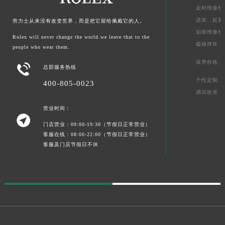
走时维修价
进灰、
起雾
劳力士从来没有改变世界，而是把它留给佩戴它的人。
划痕维修价
Rolex will never change the world.we leave that to the
磕碰摔坏
people who wear them.
保养价格、

总部服务热线
个性定制、
400-805-0023
调试校准
营业时间：

门店营业：09:00-19:30（节假日正常营业）
客服在线：08:00-22:00（节假日正常营业）
客服及门店节假日不休