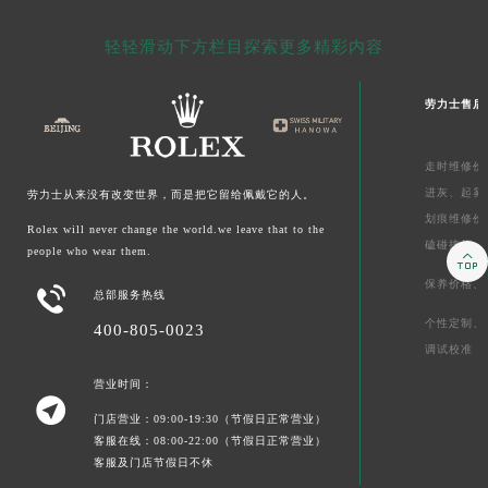
轻轻滑动下方栏目探索更多精彩内容
劳力士售后
走时维修价
进灰、
起雾
劳力士从来没有改变世界，而是把它留给佩戴它的人。
划痕维修价
Rolex will never change the world.we leave that to the
磕碰摔坏
people who wear them.

保养价格、

总部服务热线
个性定制、
400-805-0023
调试校准
营业时间：

门店营业：09:00-19:30（节假日正常营业）
客服在线：08:00-22:00（节假日正常营业）
客服及门店节假日不休