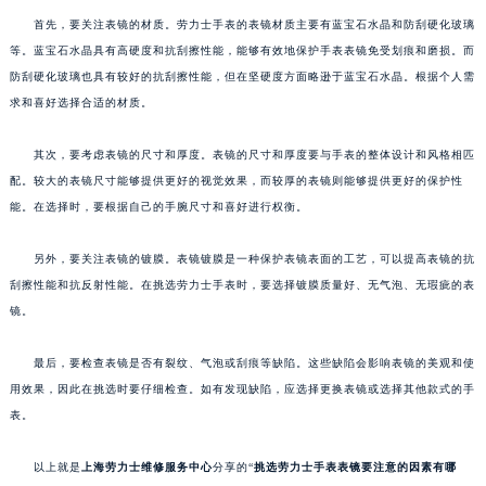
首先，要关注表镜的材质。劳力士手表的表镜材质主要有蓝宝石水晶和防刮硬化玻璃
等。蓝宝石水晶具有高硬度和抗刮擦性能，能够有效地保护手表表镜免受划痕和磨损。而
防刮硬化玻璃也具有较好的抗刮擦性能，但在坚硬度方面略逊于蓝宝石水晶。根据个人需
求和喜好选择合适的材质。
其次，要考虑表镜的尺寸和厚度。表镜的尺寸和厚度要与手表的整体设计和风格相匹
配。较大的表镜尺寸能够提供更好的视觉效果，而较厚的表镜则能够提供更好的保护性
能。在选择时，要根据自己的手腕尺寸和喜好进行权衡。
另外，要关注表镜的镀膜。表镜镀膜是一种保护表镜表面的工艺，可以提高表镜的抗
刮擦性能和抗反射性能。在挑选劳力士手表时，要选择镀膜质量好、无气泡、无瑕疵的表
镜。
最后，要检查表镜是否有裂纹、气泡或刮痕等缺陷。这些缺陷会影响表镜的美观和使
用效果，因此在挑选时要仔细检查。如有发现缺陷，应选择更换表镜或选择其他款式的手
表。
以上就是
上海劳力士维修服务中心
分享的“
挑选劳力士手表表镜要注意的因素有哪