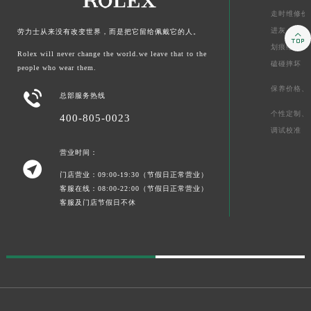
走时维修价
进灰、
起雾
劳力士从来没有改变世界，而是把它留给佩戴它的人。

划痕维修价
Rolex will never change the world.we leave that to the
磕碰摔坏
people who wear them.
保养价格、

总部服务热线
个性定制、
400-805-0023
调试校准
营业时间：

门店营业：09:00-19:30（节假日正常营业）
客服在线：08:00-22:00（节假日正常营业）
客服及门店节假日不休