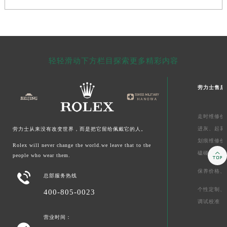
轻轻滑动下方栏目探索更多精彩内容
劳力士售后
走时维修价
进灰、
起雾
劳力士从来没有改变世界，而是把它留给佩戴它的人。
划痕维修价
Rolex will never change the world.we leave that to the

磕碰摔坏
people who wear them.
保养价格、

总部服务热线
个性定制、
400-805-0023
调试校准
营业时间：