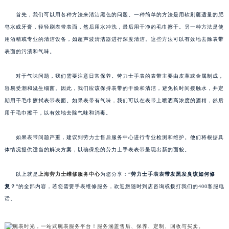
首先，我们可以用各种方法来清洁黑色的问题。一种简单的方法是用软刷蘸适量的肥
皂水或牙膏，轻轻刷表带表面，然后用水冲洗，最后用干净的毛巾擦干。另一种方法是使
用酒精或专业的清洁设备，如超声波清洁器进行深度清洁。这些方法可以有效地去除表带
表面的污渍和气味。
对于气味问题，我们需要注意日常保养。劳力士手表的表带主要由皮革或金属制成，
容易受潮和滋生细菌。因此，我们应该保持表带的干燥和清洁，避免长时间接触水，并定
期用干毛巾擦拭表带表面。如果表带有气味，我们可以在表带上喷洒高浓度的酒精，然后
用干毛巾擦干，以有效地去除气味和消毒。
如果表带问题严重，建议到劳力士售后服务中心进行专业检测和维护。他们将根据具
体情况提供适当的解决方案，以确保您的劳力士手表表带呈现出新的面貌。
以上就是
上海劳力士维修服务中心
为您分享：“
劳力士手表表带发黑发臭该如何修
复？
”的全部内容，若您需要手表维修服务，欢迎您随时到店咨询或拨打我们的400客服电
话。