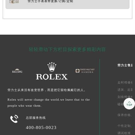
劳力士手表表带更换/订购/定制
轻轻滑动下方栏目探索更多精彩内容
劳力士售后
走时维修价
进灰、
起雾
劳力士从来没有改变世界，而是把它留给佩戴它的人。
划痕维修价
Rolex will never change the world.we leave that to the

磕碰摔坏
people who wear them.
保养价格、

总部服务热线
个性定制、
400-805-0023
调试校准