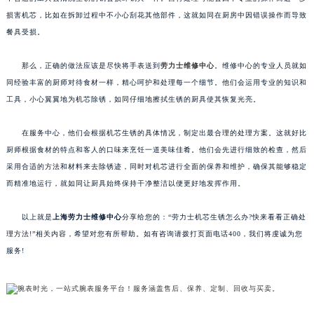
损害机芯，比如在拆卸过程中不小心刮花其他部件，这就如同在厨房中因错误操作而导致
餐具受损。
那么，正确的做法应该是尽快将手表送到
劳力士维修中心
。维修中心的专业人员就如
同经验丰富的厨师对待食材一样，精心呵护和处理每一个细节。他们会运用专业的知识和
工具，小心翼翼地为机芯除锈，如同仔细地擦拭生锈的厨具使其恢复光亮。
在服务中心，他们会根据机芯生锈的具体情况，制定出最合理的处理方案。这就好比
厨师根据食材的特点和客人的口味来烹饪一道美味佳肴。他们会先进行细致的检查，然后
采用合适的方法和材料来去除锈迹，同时对机芯进行全面的保养和维护，确保其能够稳定
而精准地运行，就如同让厨具始终保持干净整洁以便更好地发挥作用。
以上就是
上海劳力士维修中心
分享给您的：“劳力士机芯生锈怎么办?快来看看正确处
理方法!”相关内容，希望对您有所帮助。如有咨询请拨打页面电话400，我们将虔诚为您
服务!