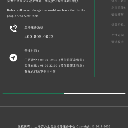
进灰、
起雾
劳力士从来没有改变世界，而是把它留给佩戴它的人。
划痕维修价
Rolex will never change the world.we leave that to the
磕碰摔坏
people who wear them.
保养价格、

总部服务热线
个性定制、
400-805-0023
调试校准
营业时间：

门店营业：09:00-19:30（节假日正常营业）
客服在线：08:00-22:00（节假日正常营业）
客服及门店节假日不休
版权所有：
上海劳力士售后维修服务中心
Copyright © 2018-2032