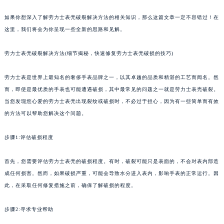
如果你想深入了解劳力士表壳破裂解决方法的相关知识，那么这篇文章一定不容错过！在
这里，我们将会为你呈现一些全新的思路和见解。
劳力士表壳破裂解决方法(细节揭秘，快速修复劳力士表壳破损的技巧)
劳力士表是世界上最知名的奢侈手表品牌之一，以其卓越的品质和精湛的工艺而闻名。然
而，即使是最优质的手表也可能遭遇破损，其中最常见的问题之一就是劳力士表壳破裂。
当您发现您心爱的劳力士表壳出现裂纹或破损时，不必过于担心，因为有一些简单而有效
的方法可以帮助您解决这个问题。
步骤1:评估破损程度
首先，您需要评估劳力士表壳的破损程度。有时，破裂可能只是表面的，不会对表内部造
成任何损害。然而，如果破损严重，可能会导致水分进入表内，影响手表的正常运行。因
此，在采取任何修复措施之前，确保了解破损的程度。
步骤2:寻求专业帮助