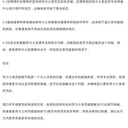
4.1定期维护定期维护是保持劳力士表壳完好的关键。定期将您的劳力士表送至专业维修
中心进行维护和清洁，以确保表壳处于最佳状态。
4.2避免碰撞和摔落避免将劳力士表暴露在碰撞和摔落的环境中，这有助于减少表壳破损
的风险。尽量避免将手表放在高处或容易碰撞的地方。
4.3注意水的接触劳力士表通常具有防水功能，但破损的表壳可能会破坏这个功能。因
此，避免将劳力士表暴露在水中，特别是在表壳破损的情况下。
结论
劳力士表壳破裂可能是一个令人沮丧的问题，但通过评估破损程度，寻求专业帮助，使用
临时修复方法以及采取预防措施，您可以快速解决这个问题，并确保您心爱的劳力士表保
持完好。
我们非常感谢您的阅读和支持，如果您觉得本站的劳力士表壳破裂解决方法(细节揭秘，
快速修复劳力士表壳破损的技巧)相关内容对您有所帮助，请务必将我们收藏，我们会尽
力为您带来更多有价值的信息。