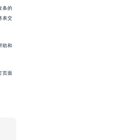
发条的
将表交
帮助和
打页面