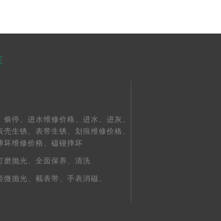
容
、
偷停、
进水维修价格、
进水、
进灰、
表壳生锈、
表带生锈、
划痕维修价格、
摔坏维修价格、
磕碰摔坏
打磨抛光、
全面保养、
清洗
轻微抛光、
截表带、
手表消磁、