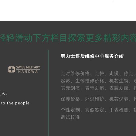
轻轻滑动下方栏目探索更多精彩内
劳力士售后维修中心服务介绍
走时维修价格、
走快、
走慢、
停走
起雾、
生锈维修价格、
机芯生锈、
表壳划痕、
表带划痕、
表蒙划痕、
的人。
保养价格、
外观维护、
机芯保养、
 to the people
个性定制、
真假鉴定、
手表检测、
调试校准