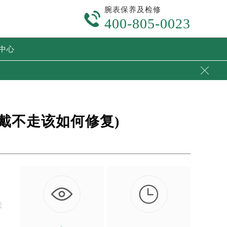
腕表保养及检修

400-805-0023
中心

戴不走该如何修复)

走