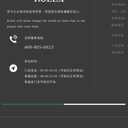
走时维修价
进灰、
起雾
劳力士从来没有改变世界，而是把它留给佩戴它的人。
划痕维修价
Rolex will never change the world.we leave that to the
磕碰摔坏
people who wear them.
保养价格、

总部服务热线
个性定制、
400-805-0023
调试校准
营业时间：

门店营业：09:00-19:30（节假日正常营业）
客服在线：08:00-22:00（节假日正常营业）
客服及门店节假日不休