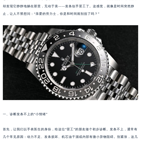
却发现它静静地躺在那里，无动于衷——发条似乎罢工了。这感觉，就像是时间突然静
止，让人不禁想问：“亲爱的劳力士，你是和时间闹别扭了吗？”
一、诊断发条不上的“小情绪”
首先，让我们以手表医生的身份，给这位“罢工”的朋友做个初步诊断。发条不上，通常有
几个常见原因：动力不足、发条损坏、机芯油干涸或内部有微小异物阻碍。别紧张，这几