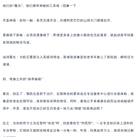
他们的“魔法”。他们拥有神秘的工具箱（想象一下
开盖神器：轻轻一触，表壳无缝开启，仿佛阿里巴巴的山洞大门缓缓拉开。
显微镜下探秘：在高倍显微镜下，即便是发条上的微小裂痕也无处遁形，犹如侦探寻找案
发现场的蛛丝马迹。
油润重生：为机芯重新注入高级润滑油，那感觉就像是给老爷车换上了新轮胎，瞬间活力
满满。
四、维修之外的“保养秘籍”
最后，别忘了，预防总是胜于治疗。定期将你的爱表送往专业服务中心进行全面体检，就
像是给老友定期写信，保持那份深厚的情谊。同时，避免让手表暴露在剧烈运动或磁场环
境中，毕竟，谁也不想自己的宝贝变成一块只会“静默”的装饰品吧？
总之，当你的劳力士决定暂时“休息”时，别急着给它“判死刑”。一点专业知识加上适时的
专业帮助，它很快又能陪你精准走过每一分每一秒。毕竟，经典如劳力士，值得你倾注耐