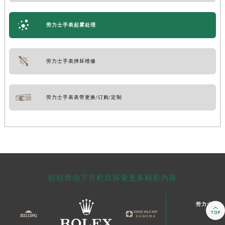
劳力士手表起雾处理
劳力士手表摔坏维修
劳力士手表表带更换/订购/定制
轻轻滑动下方栏目探索更多精彩内容
劳力士售后
