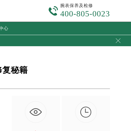
腕表保养及检修

400-805-0023
中心

修复秘籍

。
。