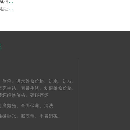
上海劳力士官方售后服务中心｜官方地址及服务热线权威信息公示（2026年7月最新）
亲身到店探访上海劳力士官方售后服务中心｜最新维修地址与官方电话（2026年7月最新）
容
、
偷停、
进水维修价格、
进水、
进灰、
表壳生锈、
表带生锈、
划痕维修价格、
摔坏维修价格、
磕碰摔坏
打磨抛光、
全面保养、
清洗
轻微抛光、
截表带、
手表消磁、