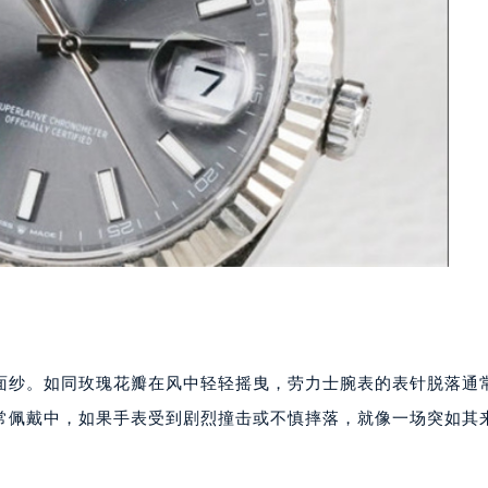
面纱。如同玫瑰花瓣在风中轻轻摇曳，劳力士腕表的表针脱落通
常佩戴中，如果手表受到剧烈撞击或不慎摔落，就像一场突如其
。