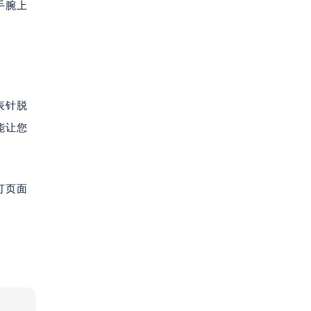
手腕上
表针脱
能让您
打页面