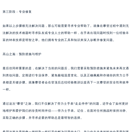
第三阶段：专业修复
如果以上步骤都无法解决问题，那么可能需要寻求专业帮助了。就像在攀登过程中遇到无
法解决的技术难题时寻求队友或专业人士的帮助一样，在手表出现问题时找到一位经验丰
富的钟表技师是明智之举。他们拥有专业的工具和知识来深入诊断并修复问题。
高山之巅：预防措施与维护
最后但同样重要的是，在解决了当前的问题后，我们需要采取预防措施来避免未来再次遇
到类似问题。定期进行专业保养、避免极端温度变化、以及正确佩戴和存储你的劳力士手
表都是关键步骤。就像攀登者会在登顶后总结经验教训以提高下一次攀登的安全性和效率
一样。
通过这次“攀登”之旅，我们不仅解决了劳力士手表“走走停停”的问题，还学会了如何更好
地维护和爱护我们的珍贵时间伴侣——劳力士手表。记住，在面对任何挑战时保持冷静、
采取正确的步骤，并寻求必要的帮助总是最明智的选择。
希望这篇文章能像一把钥匙一样打开你解决问题的大门，并让你在未来的时光中享受到更