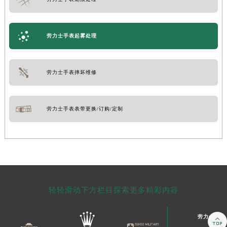
劳力士手表起雾处理
劳力士手表摔坏维修
劳力士手表表带更换/订购/定制
轻轻滑动下方栏目探索更多精彩内容
劳力士售后
