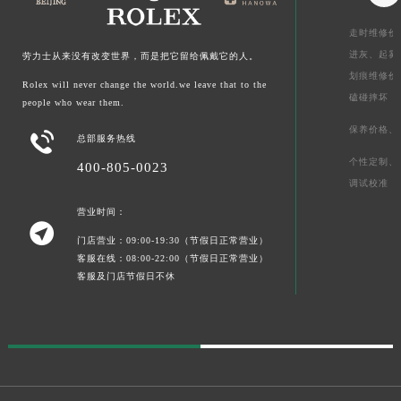
走时维修价
进灰、
起雾
劳力士从来没有改变世界，而是把它留给佩戴它的人。
划痕维修价
Rolex will never change the world.we leave that to the
磕碰摔坏
people who wear them.
保养价格、

总部服务热线
个性定制、
400-805-0023
调试校准
营业时间：

门店营业：09:00-19:30（节假日正常营业）
客服在线：08:00-22:00（节假日正常营业）
客服及门店节假日不休