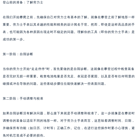
登山前的准备：了解劳力士
在我们开始攀爬之前，先确保自己对劳力士有基本的了解。就像在攀登之前了解地形一样
重要。劳力士手表以其卓越的性能和精美的设计闻名于世。然而，即使是这样高品质的手
表，也可能因为各种原因出现走时不稳定的问题。理解你的工具（即你的劳力士手表）是
成功的第一步。
第一阶段：自我诊断
当你的劳力士开始“走走停停”时，首先要做的是自我诊断。这就像在攀登过程中检查装备
是否完好无损一样重要。检查电池电量是否充足、表冠是否紧固、以及是否有任何明显的
碰撞或冲击导致的问题。这些基础步骤往往能快速解决一些表面问题。
第二阶段：手动调整与校准
如果自我诊断没有解决问题，那么接下来就是手动调整和校准了。这一步就像是在攀岩时
调整你的装备以适应不同的地形一样。对于劳力士手表而言，这意味着调整时间、日期，
并确保所有功能（如日历、计时等）正确工作。记住，在进行这些操作时要小心谨慎，避
免对机芯造成不必要的损伤。