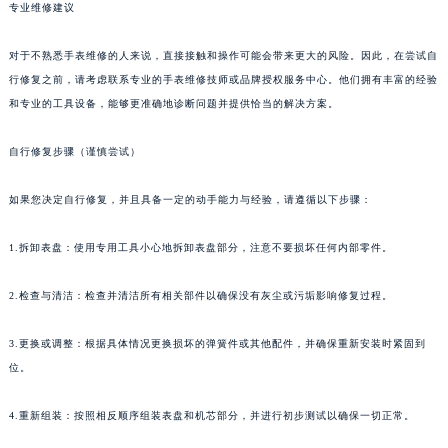
专业维修建议
对于不熟悉手表维修的人来说，直接接触和操作可能会带来更大的风险。因此，在尝试自
行修复之前，请考虑联系专业的手表维修技师或品牌授权服务中心。他们拥有丰富的经验
和专业的工具设备，能够更准确地诊断问题并提供恰当的解决方案。
自行修复步骤（谨慎尝试）
如果您决定自行修复，并且具备一定的动手能力与经验，请遵循以下步骤：
1.拆卸表盘：使用专用工具小心地拆卸表盘部分，注意不要损坏任何内部零件。
2.检查与清洁：检查并清洁所有相关部件以确保没有灰尘或污垢影响修复过程。
3.更换或调整：根据具体情况更换损坏的弹簧件或其他配件，并确保重新安装时紧固到
位。
4.重新组装：按照相反顺序组装表盘和机芯部分，并进行初步测试以确保一切正常。