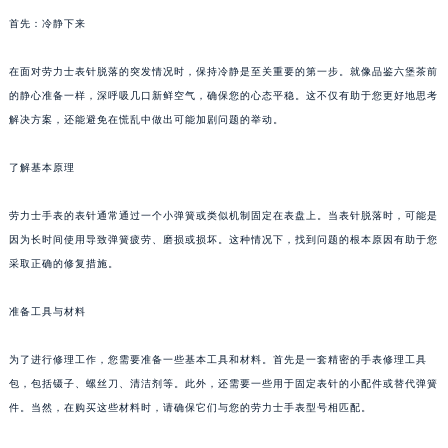
首先：冷静下来
在面对劳力士表针脱落的突发情况时，保持冷静是至关重要的第一步。就像品鉴六堡茶前
的静心准备一样，深呼吸几口新鲜空气，确保您的心态平稳。这不仅有助于您更好地思考
解决方案，还能避免在慌乱中做出可能加剧问题的举动。
了解基本原理
劳力士手表的表针通常通过一个小弹簧或类似机制固定在表盘上。当表针脱落时，可能是
因为长时间使用导致弹簧疲劳、磨损或损坏。这种情况下，找到问题的根本原因有助于您
采取正确的修复措施。
准备工具与材料
为了进行修理工作，您需要准备一些基本工具和材料。首先是一套精密的手表修理工具
包，包括镊子、螺丝刀、清洁剂等。此外，还需要一些用于固定表针的小配件或替代弹簧
件。当然，在购买这些材料时，请确保它们与您的劳力士手表型号相匹配。