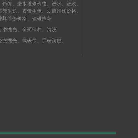
、
偷停、
进水维修价格、
进水、
进灰、
表壳生锈、
表带生锈、
划痕维修价格、
摔坏维修价格、
磕碰摔坏
打磨抛光、
全面保养、
清洗
轻微抛光、
截表带、
手表消磁、