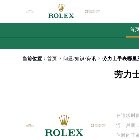
首
当前位置：
首页
>
问题/知识/资讯
> 劳力士手表哪
劳力
在追求时
河。然而
信赖的正