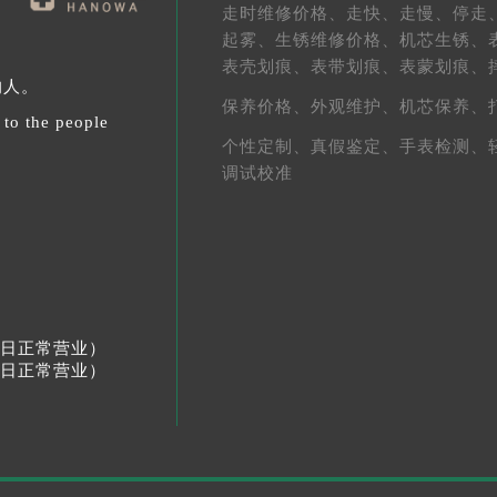
走时维修价格、
走快、
走慢、
停走
起雾、
生锈维修价格、
机芯生锈、
表壳划痕、
表带划痕、
表蒙划痕、
的人。
保养价格、
外观维护、
机芯保养、
 to the people
个性定制、
真假鉴定、
手表检测、
调试校准
节假日正常营业）
节假日正常营业）