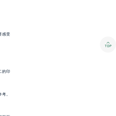
要感受

二的印
参考。