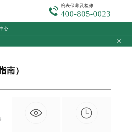
腕表保养及检修

400-805-0023
中心

指南）

得