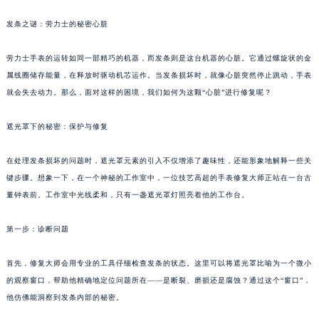
发条之谜：劳力士的秘密心脏
劳力士手表的运转如同一部精巧的机器，而发条则是这台机器的心脏。它通过螺旋状的金
属线圈储存能量，在释放时驱动机芯运作。当发条损坏时，就像心脏突然停止跳动，手表
就会失去动力。那么，面对这样的困境，我们如何为这颗“心脏”进行修复呢？
遮光罩下的秘密：保护与修复
在处理发条损坏的问题时，遮光罩元素的引入不仅增添了趣味性，还能形象地解释一些关
键步骤。想象一下，在一个神秘的工作室中，一位技艺高超的手表修复大师正站在一台古
董钟表前。工作室中光线柔和，只有一盏遮光罩灯照亮着他的工作台。
第一步：诊断问题
首先，修复大师会用专业的工具仔细检查发条的状态。这里可以将遮光罩比喻为一个微小
的观察窗口，帮助他精确地定位问题所在——是断裂、磨损还是腐蚀？通过这个“窗口”，
他仿佛能洞察到发条内部的秘密。