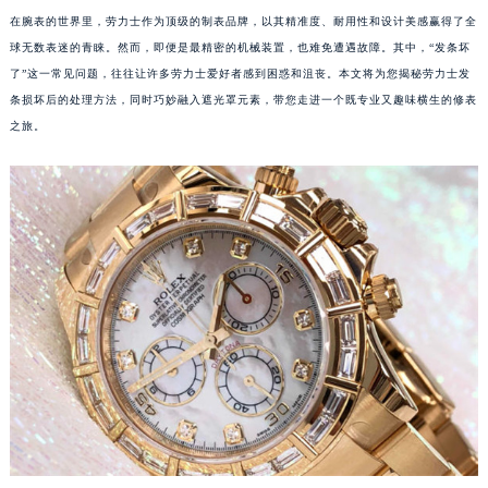
在腕表的世界里，劳力士作为顶级的制表品牌，以其精准度、耐用性和设计美感赢得了全
球无数表迷的青睐。然而，即便是最精密的机械装置，也难免遭遇故障。其中，“发条坏
了”这一常见问题，往往让许多劳力士爱好者感到困惑和沮丧。本文将为您揭秘劳力士发
条损坏后的处理方法，同时巧妙融入遮光罩元素，带您走进一个既专业又趣味横生的修表
之旅。