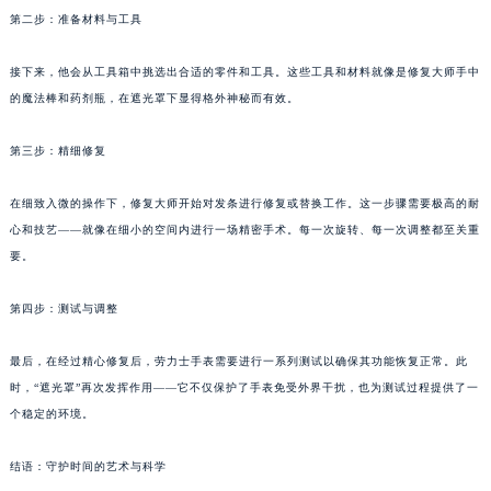
第二步：准备材料与工具
接下来，他会从工具箱中挑选出合适的零件和工具。这些工具和材料就像是修复大师手中
的魔法棒和药剂瓶，在遮光罩下显得格外神秘而有效。
第三步：精细修复
在细致入微的操作下，修复大师开始对发条进行修复或替换工作。这一步骤需要极高的耐
心和技艺——就像在细小的空间内进行一场精密手术。每一次旋转、每一次调整都至关重
要。
第四步：测试与调整
最后，在经过精心修复后，劳力士手表需要进行一系列测试以确保其功能恢复正常。此
时，“遮光罩”再次发挥作用——它不仅保护了手表免受外界干扰，也为测试过程提供了一
个稳定的环境。
结语：守护时间的艺术与科学