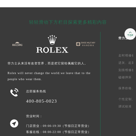
轻轻滑动下方栏目探索更多精彩内容

劳力士售后
走时维修价
进灰、
起雾
劳力士从来没有改变世界，而是把它留给佩戴它的人。
划痕维修价
Rolex will never change the world.we leave that to the
磕碰摔坏
people who wear them.
保养价格、

总部服务热线
个性定制、
400-805-0023
调试校准
营业时间：

门店营业：09:00-19:30（节假日正常营业）
客服在线：08:00-22:00（节假日正常营业）