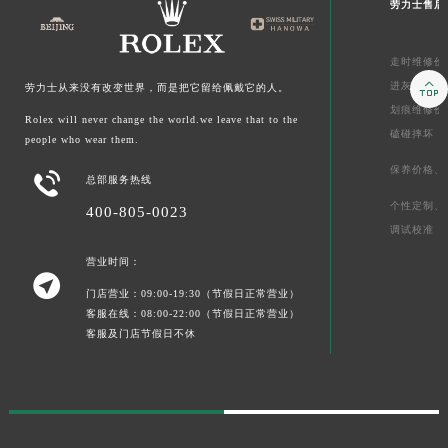
劳力士售后
走时维修价

进灰、
起雾
劳力士从来没有改变世界，而是把它留给佩戴它的人。
划痕维修价
Rolex will never change the world.we leave that to the
磕碰摔坏
people who wear them.
保养价格、

总部服务热线
个性定制、
400-805-0023
调试校准
营业时间：

门店营业：09:00-19:30（节假日正常营业）
客服在线：08:00-22:00（节假日正常营业）
客服及门店节假日不休