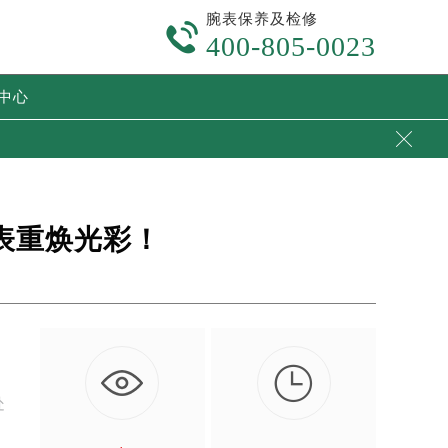
腕表保养及检修

400-805-0023
中心

表重焕光彩！

处