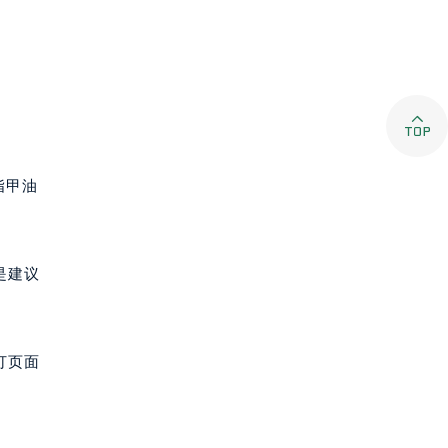
。

指甲油
是建议
打页面