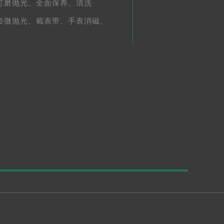
打磨抛光、
全面保养、
清洗
轻微抛光、
截表带、
手表消磁、