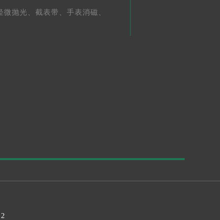
轻微抛光、
截表带、
手表消磁、
32