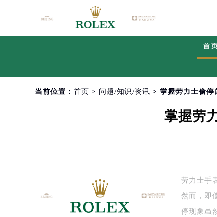
首
当前位置：
首页
>
问题/知识/资讯
> 掌握劳力士偷
掌握劳
劳力士手
然而，即
停现象虽