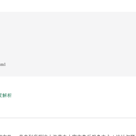
tml
度解析