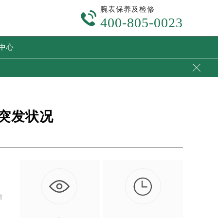
腕表保养及检修

400-805-0023
中心

突发状况

。
偷