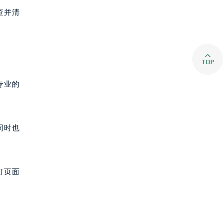
查并清

专业的
同时也
打页面