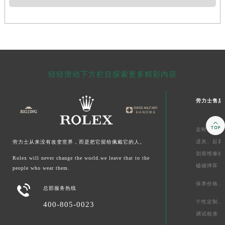
轻轻滑动下方栏目探索更多精彩内容
劳力士售后

走时维修价
进灰、
起雾
劳力士从来没有改变世界，而是把它留给佩戴它的人。
划痕维修价
Rolex will never change the world.we leave that to the
磕碰摔坏
people who wear them.
保养价格、

总部服务热线
个性定制、
400-805-0023
调试校准