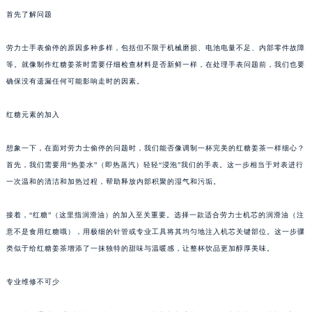
首先了解问题
劳力士手表偷停的原因多种多样，包括但不限于机械磨损、电池电量不足、内部零件故障
等。就像制作红糖姜茶时需要仔细检查材料是否新鲜一样，在处理手表问题前，我们也要
确保没有遗漏任何可能影响走时的因素。
红糖元素的加入
想象一下，在面对劳力士偷停的问题时，我们能否像调制一杯完美的红糖姜茶一样细心？
首先，我们需要用“热姜水”（即热蒸汽）轻轻“浸泡”我们的手表。这一步相当于对表进行
一次温和的清洁和加热过程，帮助释放内部积聚的湿气和污垢。
接着，“红糖”（这里指润滑油）的加入至关重要。选择一款适合劳力士机芯的润滑油（注
意不是食用红糖哦），用极细的针管或专业工具将其均匀地注入机芯关键部位。这一步骤
类似于给红糖姜茶增添了一抹独特的甜味与温暖感，让整杯饮品更加醇厚美味。
专业维修不可少