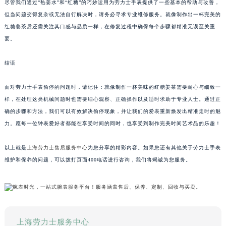
尽管我们通过“热姜水”和“红糖”的巧妙运用为劳力士手表提供了一些基本的帮助与改善，
但当问题变得复杂或无法自行解决时，请务必寻求专业维修服务。就像制作出一杯完美的
红糖姜茶后还需关注其口感与品质一样，在修复过程中确保每个步骤都精准无误至关重
要。
结语
面对劳力士手表偷停的问题时，请记住：就像制作一杯美味的红糖姜茶需要耐心与细致一
样，在处理这类机械问题时也需要细心观察、正确操作以及适时求助于专业人士。通过正
确的步骤和方法，我们可以有效解决偷停现象，并让我们的爱表重新焕发出精准走时的魅
力。愿每一位钟表爱好者都能在享受时间的同时，也享受到制作完美时间艺术品的乐趣！
以上就是
上海劳力士售后服务中心
为您分享的精彩内容。如果您还有其他关于劳力士手表
维护和保养的问题，可以拨打页面400电话进行咨询，我们将竭诚为您服务。
上海劳力士服务中心