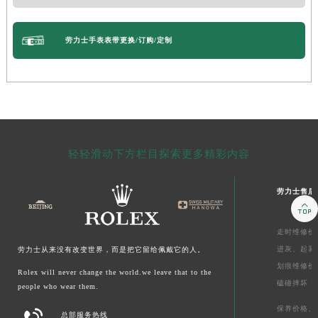
劳力士手表表带更换/订购/定制
轻轻滑动下方栏目探索更多精彩内容
劳力士售后

走时维修价
进灰、
起雾
劳力士从来没有改变世界，而是把它留给佩戴它的人。
划痕维修价
Rolex will never change the world.we leave that to the
磕碰摔坏
people who wear them.
保养价格、

总部服务热线