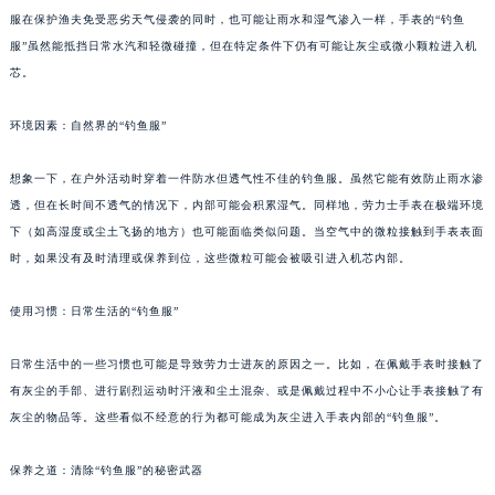
服在保护渔夫免受恶劣天气侵袭的同时，也可能让雨水和湿气渗入一样，手表的“钓鱼
服”虽然能抵挡日常水汽和轻微碰撞，但在特定条件下仍有可能让灰尘或微小颗粒进入机
芯。
环境因素：自然界的“钓鱼服”
想象一下，在户外活动时穿着一件防水但透气性不佳的钓鱼服。虽然它能有效防止雨水渗
透，但在长时间不透气的情况下，内部可能会积累湿气。同样地，劳力士手表在极端环境
下（如高湿度或尘土飞扬的地方）也可能面临类似问题。当空气中的微粒接触到手表表面
时，如果没有及时清理或保养到位，这些微粒可能会被吸引进入机芯内部。
使用习惯：日常生活的“钓鱼服”
日常生活中的一些习惯也可能是导致劳力士进灰的原因之一。比如，在佩戴手表时接触了
有灰尘的手部、进行剧烈运动时汗液和尘土混杂、或是佩戴过程中不小心让手表接触了有
灰尘的物品等。这些看似不经意的行为都可能成为灰尘进入手表内部的“钓鱼服”。
保养之道：清除“钓鱼服”的秘密武器