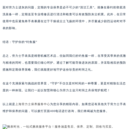
面对劳力士进灰的问题，定期的专业保养是必不可少的“清洁工具”。就像在垂钓前彻底清
洗装备一样，定期送至专业维修店进行清洁和检查可以有效预防灰尘积累。此外，在日常
使用中也应避免将手表暴露在过于干燥或尘土飞扬的环境中，并尽量减少剧烈运动时对手
表的影响。
结语：守护你的“钓鱼服”
总之，劳力士手表虽是精密机械艺术品，但如同我们的钓鱼服一样，在享受其带来的优雅
与精准的同时，也需要我们细心呵护。通过了解可能导致进灰的原因，并采取相应的预防
措施和定期保养策略，我们就能更好地守护这份珍贵的时间之礼。
在这个充满探索与挑战的世界里，“守护”不仅仅是对时间的一种尊重，更是对精致生活态
度的一种体现。让我们一起以智慧和细心为劳力士这只时间之舟保驾护航吧！
以上就是
上海劳力士保养服务中心
为您分享的精彩内容。如果您还有其他关于劳力士手表
维护和保养的问题，可以拨打页面400电话进行咨询，我们将竭诚为您服务。