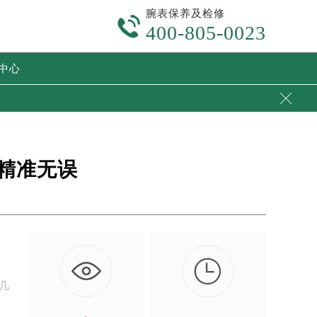
腕表保养及检修

400-805-0023
中心

精准无误

，
几