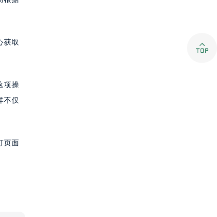
心获取

这项操
样不仅
打页面