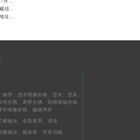
上海劳力士维修费最新收费标准明细权威公示（2026年7月最新）
上海劳力士官方售后服务中心｜官方地址及服务热线权威信息公示（2026年7月最新）
亲身到店探访上海劳力士官方售后服务中心｜最新维修地址与官方电话（2026年7月最新）
容
、
偷停、
进水维修价格、
进水、
进灰、
表壳生锈、
表带生锈、
划痕维修价格、
摔坏维修价格、
磕碰摔坏
打磨抛光、
全面保养、
清洗
轻微抛光、
截表带、
手表消磁、