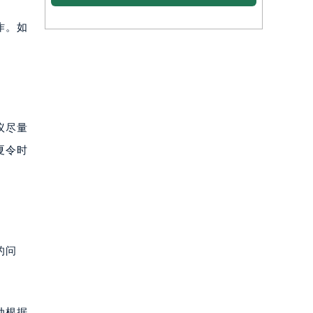
作。如
议尽量
夏令时
的问
动根据