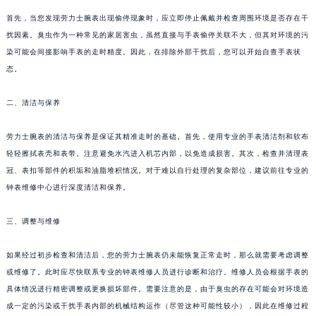
首先，当您发现劳力士腕表出现偷停现象时，应立即停止佩戴并检查周围环境是否存在干
扰因素。臭虫作为一种常见的家居害虫，虽然直接与手表偷停关联不大，但其对环境的污
染可能会间接影响手表的走时精度。因此，在排除外部干扰后，您可以开始自查手表状
态。
二、清洁与保养
劳力士腕表的清洁与保养是保证其精准走时的基础。首先，使用专业的手表清洁剂和软布
轻轻擦拭表壳和表带。注意避免水汽进入机芯内部，以免造成损害。其次，检查并清理表
冠、表扣等部件的积垢和油脂堆积情况。对于难以自行处理的复杂部位，建议前往专业的
钟表维修中心进行深度清洁和保养。
三、调整与维修
如果经过初步检查和清洁后，您的劳力士腕表仍未能恢复正常走时，那么就需要考虑调整
或维修了。此时应尽快联系专业的钟表维修人员进行诊断和治疗。维修人员会根据手表的
具体情况进行精密调整或更换损坏部件。需要注意的是，由于臭虫的存在可能会对环境造
成一定的污染或干扰手表内部的机械结构运作（尽管这种可能性较小），因此在维修过程