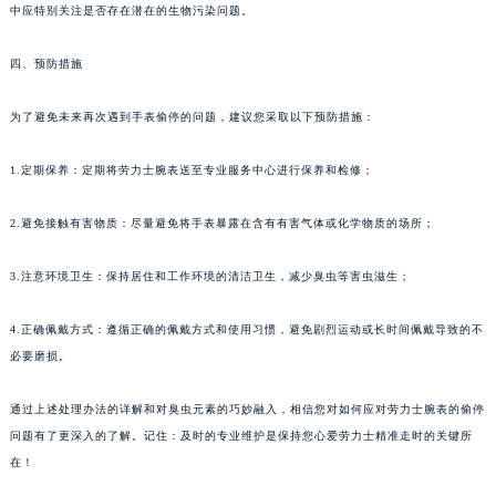
中应特别关注是否存在潜在的生物污染问题。
四、预防措施
为了避免未来再次遇到手表偷停的问题，建议您采取以下预防措施：
1.定期保养：定期将劳力士腕表送至专业服务中心进行保养和检修；
2.避免接触有害物质：尽量避免将手表暴露在含有有害气体或化学物质的场所；
3.注意环境卫生：保持居住和工作环境的清洁卫生，减少臭虫等害虫滋生；
4.正确佩戴方式：遵循正确的佩戴方式和使用习惯，避免剧烈运动或长时间佩戴导致的不
必要磨损。
通过上述处理办法的详解和对臭虫元素的巧妙融入，相信您对如何应对劳力士腕表的偷停
问题有了更深入的了解。记住：及时的专业维护是保持您心爱劳力士精准走时的关键所
在！