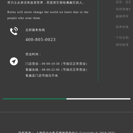
进灰、
起雾
劳力士从来没有改变世界，而是把它留给佩戴它的人。
划痕维修价
Rolex will never change the world.we leave that to the
磕碰摔坏
people who wear them.
保养价格、

总部服务热线
个性定制、
400-805-0023
调试校准
营业时间：

门店营业：09:00-19:30（节假日正常营业）
客服在线：08:00-22:00（节假日正常营业）
客服及门店节假日不休
版权所有：
上海劳力士售后维修服务中心
Copyright © 2018-2032