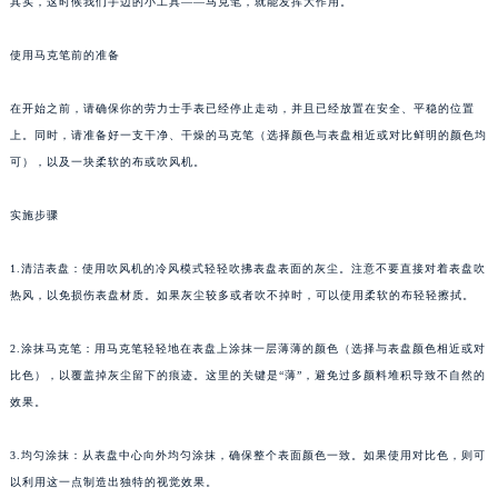
其实，这时候我们手边的小工具——马克笔，就能发挥大作用。
使用马克笔前的准备
在开始之前，请确保你的劳力士手表已经停止走动，并且已经放置在安全、平稳的位置
上。同时，请准备好一支干净、干燥的马克笔（选择颜色与表盘相近或对比鲜明的颜色均
可），以及一块柔软的布或吹风机。
实施步骤
1.清洁表盘：使用吹风机的冷风模式轻轻吹拂表盘表面的灰尘。注意不要直接对着表盘吹
热风，以免损伤表盘材质。如果灰尘较多或者吹不掉时，可以使用柔软的布轻轻擦拭。
2.涂抹马克笔：用马克笔轻轻地在表盘上涂抹一层薄薄的颜色（选择与表盘颜色相近或对
比色），以覆盖掉灰尘留下的痕迹。这里的关键是“薄”，避免过多颜料堆积导致不自然的
效果。
3.均匀涂抹：从表盘中心向外均匀涂抹，确保整个表面颜色一致。如果使用对比色，则可
以利用这一点制造出独特的视觉效果。