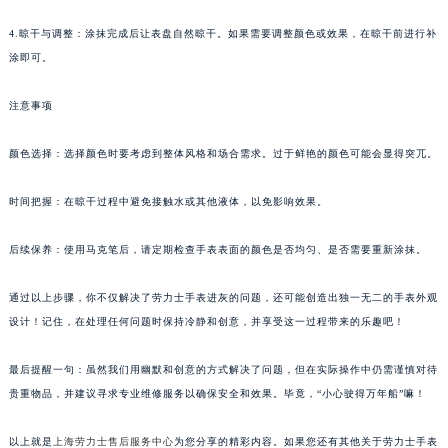
4.晾干与调整：涂抹完成后让表盘自然晾干。如果需要调整颜色或效果，在晾干前进行补
涂即可。
注意事项
颜色选择：选择颜色时要考虑到整体风格和场合需求。过于鲜艳的颜色可能会显得突兀。
时间把握：在晾干过程中避免接触水或其他液体，以免影响效果。
后续保养：使用马克笔后，请定期检查手表表面的颜色是否均匀、是否需要重新涂抹。
通过以上步骤，你不仅解决了劳力士手表进灰的问题，还可能创造出独一无二的手表外观
设计！记住，在处理任何问题时保持冷静和创意，并享受这一过程带来的乐趣吧！
最后提醒一句：虽然我们用幽默和创意的方式解决了问题，但在实际操作中仍需谨慎对待
贵重物品，并建议寻求专业维修服务以确保安全和效果。毕竟，“小心驶得万年船”嘛！
以上就是
上海劳力士售后服务中心
为您分享的精彩内容。如果您还有其他关于劳力士手表