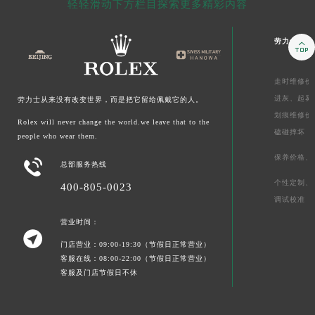
轻轻滑动下方栏目探索更多精彩内容
劳力士售后

走时维修价
进灰、
起雾
劳力士从来没有改变世界，而是把它留给佩戴它的人。
划痕维修价
Rolex will never change the world.we leave that to the
磕碰摔坏
people who wear them.
保养价格、

总部服务热线
个性定制、
400-805-0023
调试校准
营业时间：

门店营业：09:00-19:30（节假日正常营业）
客服在线：08:00-22:00（节假日正常营业）
客服及门店节假日不休