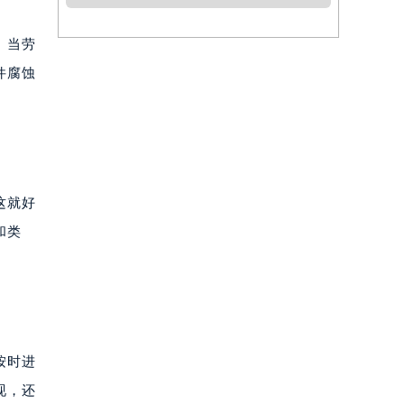
。当劳
件腐蚀
这就好
和类
按时进
现，还