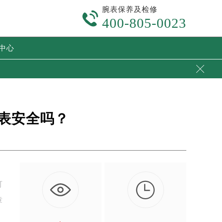
腕表保养及检修

400-805-0023
中心

表安全吗？

可
章