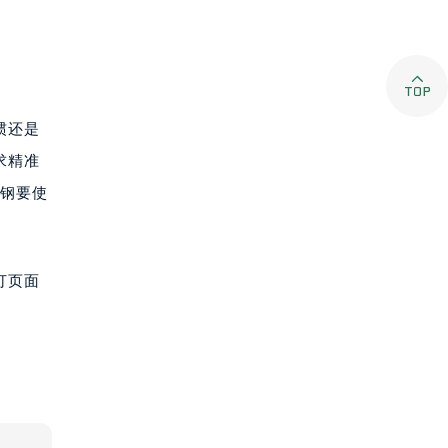

惯还是
求精准
好钢要使
打页面