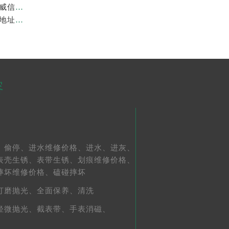
上海劳力士官方售后服务中心｜官方地址及服务热线权威信息公示（2026年7月最新）
亲身到店探访上海劳力士官方售后服务中心｜最新维修地址与官方电话（2026年7月最新）
容
、
偷停、
进水维修价格、
进水、
进灰、
表壳生锈、
表带生锈、
划痕维修价格、
摔坏维修价格、
磕碰摔坏
打磨抛光、
全面保养、
清洗
轻微抛光、
截表带、
手表消磁、