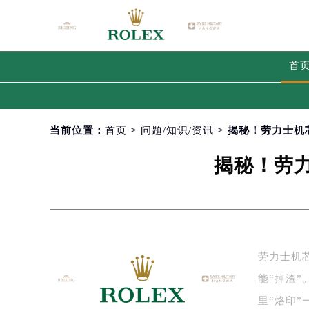
首
当前位置：
首页
>
问题/知识/资讯
> 揭秘！劳力士
揭秘！劳
劳力士机
能“掉渣
里“烙印”