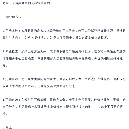
之前，了解具体原因是非常重要的。
正确处理方法
1.手动上链：如果是因为发条未上紧导致的手表停走，您可以尝试轻轻旋转表冠（通常是
顺时针方向），为机芯提供动力。注意力度要适中，避免过度上链造成损坏。
2.专业检查：如果上述方法无效，或者您不确定问题的具体原因，建议将手表送至专业的
维修服务中心进行检查。专业的维修人员能够准确判断问题所在，并提供相应的维修服
务。
3.定期保养：为了预防类似问题的发生，建议定期对劳力士手表进行专业保养。这不仅可
以延长手表的使用寿命，还能保持其良好的运行状态。
4.正确存放：在长时间不佩戴时，正确存放劳力士手表也很重要。建议将其放在干燥、避
光的地方，并尽量保持表冠处于非上链状态（即表冠轻轻向内推），以减少不必要的磨
损。
小贴士