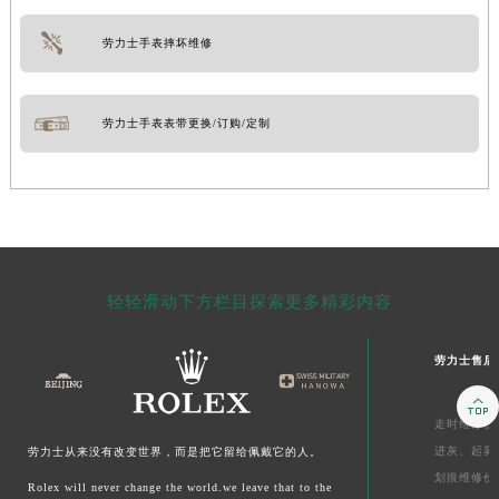
劳力士手表摔坏维修
劳力士手表表带更换/订购/定制
轻轻滑动下方栏目探索更多精彩内容
劳力士售后

走时维修价
进灰、
起雾
劳力士从来没有改变世界，而是把它留给佩戴它的人。
划痕维修价
Rolex will never change the world.we leave that to the