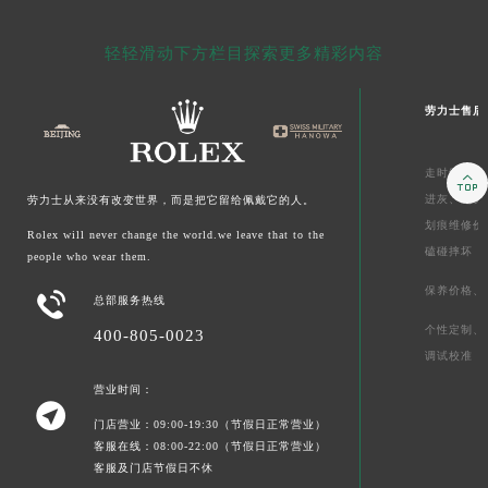
轻轻滑动下方栏目探索更多精彩内容
劳力士售后
走时维修价

进灰、
起雾
劳力士从来没有改变世界，而是把它留给佩戴它的人。
划痕维修价
Rolex will never change the world.we leave that to the
磕碰摔坏
people who wear them.
保养价格、

总部服务热线
个性定制、
400-805-0023
调试校准
营业时间：

门店营业：09:00-19:30（节假日正常营业）
客服在线：08:00-22:00（节假日正常营业）
客服及门店节假日不休