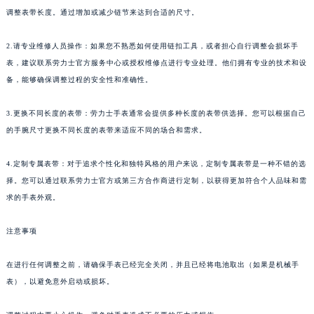
调整表带长度。通过增加或减少链节来达到合适的尺寸。
2.请专业维修人员操作：如果您不熟悉如何使用链扣工具，或者担心自行调整会损坏手
表，建议联系劳力士官方服务中心或授权维修点进行专业处理。他们拥有专业的技术和设
备，能够确保调整过程的安全性和准确性。
3.更换不同长度的表带：劳力士手表通常会提供多种长度的表带供选择。您可以根据自己
的手腕尺寸更换不同长度的表带来适应不同的场合和需求。
4.定制专属表带：对于追求个性化和独特风格的用户来说，定制专属表带是一种不错的选
择。您可以通过联系劳力士官方或第三方合作商进行定制，以获得更加符合个人品味和需
求的手表外观。
注意事项
在进行任何调整之前，请确保手表已经完全关闭，并且已经将电池取出（如果是机械手
表），以避免意外启动或损坏。