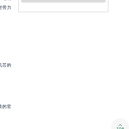
对劳力
机芯的
质的官
