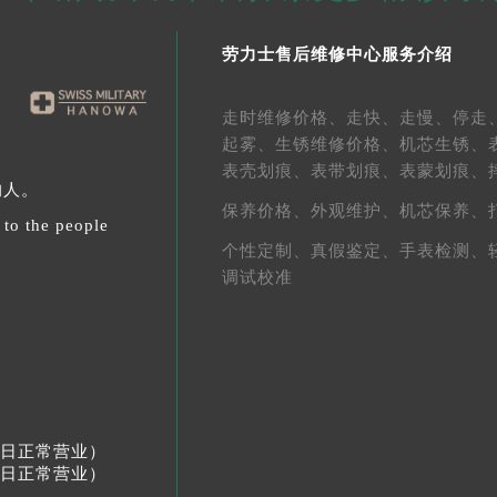
劳力士售后维修中心服务介绍
走时维修价格、
走快、
走慢、
停走
起雾、
生锈维修价格、
机芯生锈、
表壳划痕、
表带划痕、
表蒙划痕、
的人。
保养价格、
外观维护、
机芯保养、
 to the people
个性定制、
真假鉴定、
手表检测、
调试校准
节假日正常营业）
节假日正常营业）