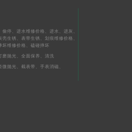
、
偷停、
进水维修价格、
进水、
进灰、
表壳生锈、
表带生锈、
划痕维修价格、
摔坏维修价格、
磕碰摔坏
打磨抛光、
全面保养、
清洗
轻微抛光、
截表带、
手表消磁、