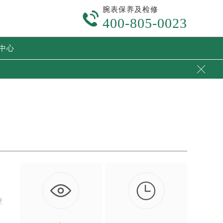
腕表保养及检修

400-805-0023
中心


。
整