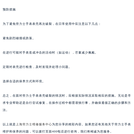
预防措施
为了避免劳力士手表表壳再次破裂，在日常使用中应注意以下几点：
避免剧烈碰撞或跌落。
在进行可能对手表造成冲击的活动时（如运动），尽量减少佩戴。
定期对表壳进行检查，及时发现并处理小问题。
选择合适的保养方式和环境。
总之，在面对劳力士手表表壳破裂的情况时，应根据实际情况采取相应的措施。无论是寻
求专业帮助还是自行尝试修复，在操作过程中都需谨慎行事，并确保遵循正确的步骤和方
法。
以上就是
上海劳力士维修服务中心
为您分享的精彩内容。如果您还有其他关于劳力士手表
维护和保养的问题，可以拨打页面400电话进行咨询，我们将竭诚为您服务。