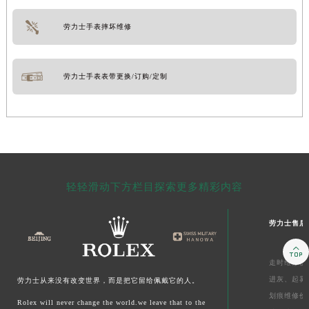
劳力士手表摔坏维修
劳力士手表表带更换/订购/定制
轻轻滑动下方栏目探索更多精彩内容
劳力士售后

走时维修价
进灰、
起雾
劳力士从来没有改变世界，而是把它留给佩戴它的人。
划痕维修价
Rolex will never change the world.we leave that to the