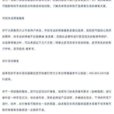
可能影响到手表的防水性能或其他功能。了解具体情况有助于选择最合适的修复方案。
寻找专业维修服务
对于大多数劳力士手表用户来说，寻找专业的维修服务是最佳选择。虽然您可能担心高昂
的费用，但专业的维修不仅能够确 复质量，还能在必要时进行更深层次的检查和维护。
在选择维修点时，可以考虑以下几个方面：维修点是否具有丰富的经验、是否有良好的客
户评价、是否提供 服务等。
自行尝试修复
如果您的手表出现问题建议您尽快拨打劳力士售后维修服务中心热线：400-805-0023进
行咨询。
对于一些轻微的裂痕，您可以尝试自行修复。使用专门的表壳修补胶水（如树脂胶）进行
修补是一种常见方法。但在操作前，请务必阅读产品说明，并确保在安全、干净的环境下
进行。此外，自行修复可能存在一定的风险，如未能完全填充裂痕或胶水质量不佳等都可
能导致修复失败或进一步损坏手表。