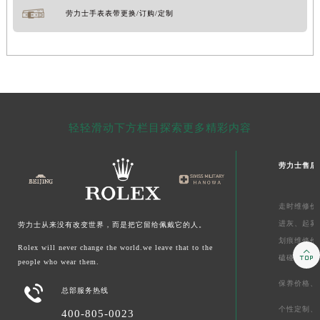
劳力士手表表带更换/订购/定制
轻轻滑动下方栏目探索更多精彩内容
劳力士售后
走时维修价
进灰、
起雾
劳力士从来没有改变世界，而是把它留给佩戴它的人。
划痕维修价
Rolex will never change the world.we leave that to the

磕碰摔坏
people who wear them.
保养价格、

总部服务热线
个性定制、
400-805-0023