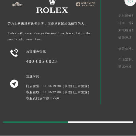

走时维修价
进灰、
起雾
劳力士从来没有改变世界，而是把它留给佩戴它的人。
划痕维修价
Rolex will never change the world.we leave that to the
磕碰摔坏
people who wear them.
保养价格、

总部服务热线
个性定制、
400-805-0023
调试校准
营业时间：

门店营业：09:00-19:30（节假日正常营业）
客服在线：08:00-22:00（节假日正常营业）
客服及门店节假日不休