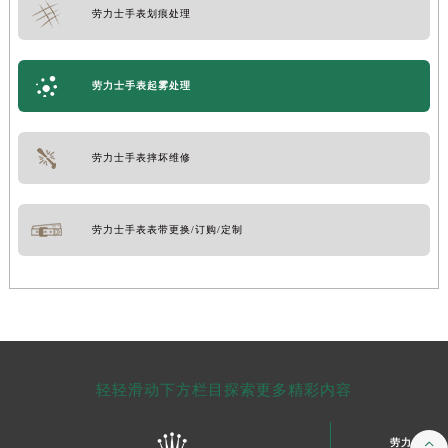
劳力士手表划痕处理
劳力士手表起雾处理
劳力士手表摔坏维修
劳力士手表表带更换/订购/定制
轻轻滑动下方栏目探索更多精彩内容
劳力士售后