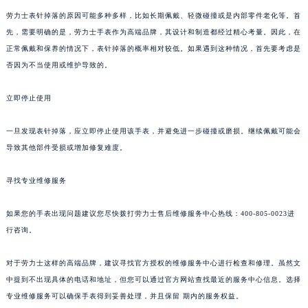
劳力士表针掉落的原因可能多种多样，比如长期佩戴、轻微碰撞或是内部零件老化等。首
先，需要明确的是，劳力士手表作为高端品牌，其设计和制造都经过精心考量。因此，在
正常佩戴和保养的情况下，表针掉落的概率相对较低。如果遇到这种情况，首先要考虑是
否因为不当使用或维护导致的。
立即停止使用
一旦发现表针掉落，应立即停止使用该手表，并避免进一步碰撞或磨损。继续佩戴可能会
导致其他部件受损或增加修复难度。
寻找专业维修服务
如果您的手表出现问题建议您尽快拨打劳力士售后维修服务中心热线：400-805-0023进
行咨询。
对于劳力士这样的高端品牌，建议寻找官方授权的维修服务中心进行检查和修理。虽然文
中提到不出现具体的电话和地址，但您可以通过官方网站查找最近的服务中心信息。选择
专业维修服务可以确保手表得到妥善处理，并且保留 期内的服务权益。