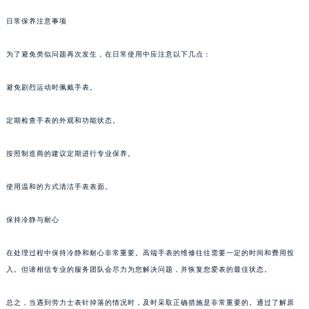
日常保养注意事项
为了避免类似问题再次发生，在日常使用中应注意以下几点：
避免剧烈运动时佩戴手表。
定期检查手表的外观和功能状态。
按照制造商的建议定期进行专业保养。
使用温和的方式清洁手表表面。
保持冷静与耐心
在处理过程中保持冷静和耐心非常重要。高端手表的维修往往需要一定的时间和费用投
入。但请相信专业的服务团队会尽力为您解决问题，并恢复您爱表的最佳状态。
总之，当遇到劳力士表针掉落的情况时，及时采取正确措施是非常重要的。通过了解原