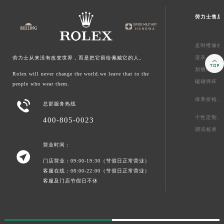
劳力士售后
走时维修价
进灰、
起雾
劳力士从来没有改变世界，而是把它留给佩戴它的人。

划痕维修价
Rolex will never change the world.we leave that to the
磕碰摔坏
people who wear them.
保养价格、

总部服务热线
个性定制、
400-805-0023
调试校准
营业时间：

门店营业：09:00-19:30（节假日正常营业）
客服在线：08:00-22:00（节假日正常营业）
客服及门店节假日不休