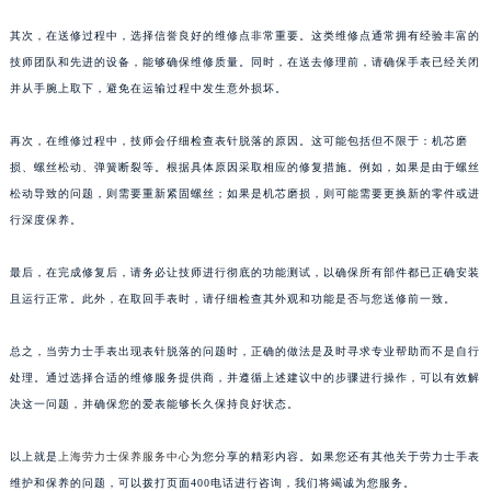
其次，在送修过程中，选择信誉良好的维修点非常重要。这类维修点通常拥有经验丰富的
技师团队和先进的设备，能够确保维修质量。同时，在送去修理前，请确保手表已经关闭
并从手腕上取下，避免在运输过程中发生意外损坏。
再次，在维修过程中，技师会仔细检查表针脱落的原因。这可能包括但不限于：机芯磨
损、螺丝松动、弹簧断裂等。根据具体原因采取相应的修复措施。例如，如果是由于螺丝
松动导致的问题，则需要重新紧固螺丝；如果是机芯磨损，则可能需要更换新的零件或进
行深度保养。
最后，在完成修复后，请务必让技师进行彻底的功能测试，以确保所有部件都已正确安装
且运行正常。此外，在取回手表时，请仔细检查其外观和功能是否与您送修前一致。
总之，当劳力士手表出现表针脱落的问题时，正确的做法是及时寻求专业帮助而不是自行
处理。通过选择合适的维修服务提供商，并遵循上述建议中的步骤进行操作，可以有效解
决这一问题，并确保您的爱表能够长久保持良好状态。
以上就是
上海劳力士保养服务中心
为您分享的精彩内容。如果您还有其他关于劳力士手表
维护和保养的问题，可以拨打页面400电话进行咨询，我们将竭诚为您服务。