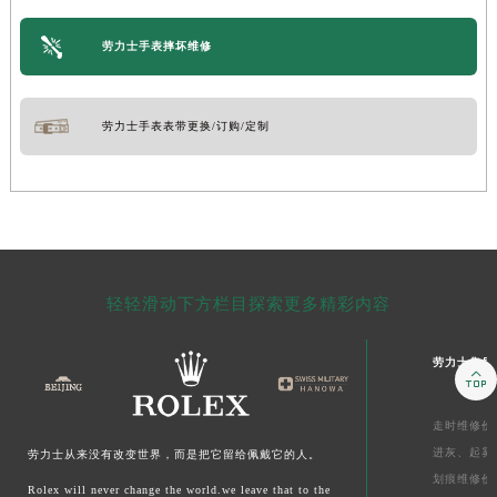
劳力士手表摔坏维修
劳力士手表表带更换/订购/定制
轻轻滑动下方栏目探索更多精彩内容
劳力士售后

走时维修价
进灰、
起雾
劳力士从来没有改变世界，而是把它留给佩戴它的人。
划痕维修价
Rolex will never change the world.we leave that to the