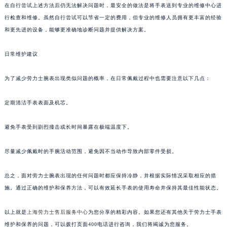
在自行尝试上述方法后仍无法解决问题时，最安全的做法是将手表送到专业的维修中心进
行检查和维修。虽然自行尝试可以节省一定的费用，但专业的维修人员拥有更丰富的经验
和更先进的设备，能够更准确地诊断问题并提供解决方案。
日常维护建议
为了减少劳力士腕表出现类似问题的概率，在日常佩戴过程中也需要注意以下几点：
定期清洁手表表面及机芯。
避免手表受到剧烈撞击或长时间暴露在极端温度下。
尽量减少佩戴时的手腕活动范围，避免因不当动作导致内部零件受损。
总之，面对劳力士腕表出现的任何问题时都应保持冷静，并根据实际情况采取相应的措
施。通过正确的维护和保养方法，可以有效延长手表的使用寿命并保持其最佳性能状态。
以上就是
上海劳力士售后服务中心
为您分享的精彩内容。如果您还有其他关于劳力士手表
维护和保养的问题，可以拨打页面400电话进行咨询，我们将竭诚为您服务。