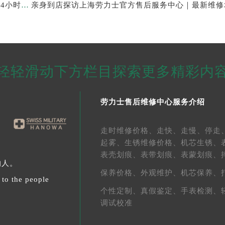
亲身探访上海劳力士官方售后服务中心｜维修地址与24小时服务电话（2026年7月最新）
轻轻滑动下方栏目探索更多精彩内
劳力士售后维修中心服务介绍
走时维修价格、
走快、
走慢、
停走
起雾、
生锈维修价格、
机芯生锈、
表壳划痕、
表带划痕、
表蒙划痕、
的人。
保养价格、
外观维护、
机芯保养、
 to the people
个性定制、
真假鉴定、
手表检测、
调试校准