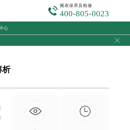
腕表保养及检修

400-805-0023
中心

解析

使
情