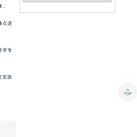
择。
修点进
寻求专
打页面
