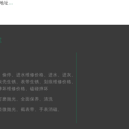
亲身到店探访上海劳力士官方售后服务中心｜最新维修地址与官方电话（2026年7月最新）
容
、
偷停、
进水维修价格、
进水、
进灰、
表壳生锈、
表带生锈、
划痕维修价格、
摔坏维修价格、
磕碰摔坏
打磨抛光、
全面保养、
清洗
轻微抛光、
截表带、
手表消磁、