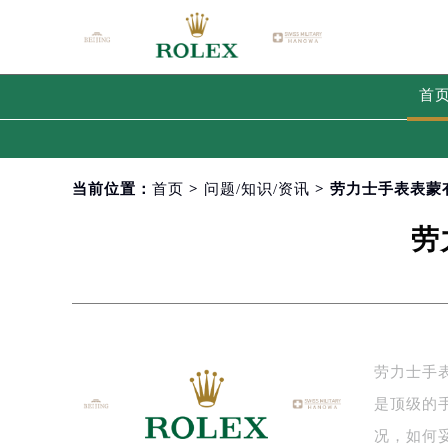
首
当前位置：
首页
>
问题/知识/资讯
> 劳力士手表表
劳
劳力士手
是顶级的
况，如何