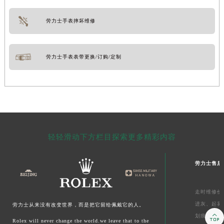
劳力士手表摔坏维修
劳力士手表表带更换/订购/定制
轻轻滑动下方栏目探索更多精彩内容
劳力士售后
走时维修价
进灰、
起雾
劳力士从来没有改变世界，而是把它留给佩戴它的人。

划痕维修价
Rolex will never change the world.we leave that to the