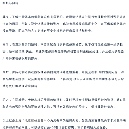
的机芯问题。
其次，了解一些基本的保养知识也是必要的。定期清洁腕表并进行专业检查可以预防许多
潜在的问题。例如，避免让腕表接触到水、化学物质或极端温度变化；在不佩戴时将其存
放在干燥、阴凉的地方；定期送至专业机构进行彻底清洁和检查。
再者，在遇到复杂问题时，不要尝试自行拆解或修理机芯。这不仅可能造成进一步的损
害，还可能导致 失效。专业的维修服务能够确保机芯得到正确的处理，并且使用的是原
厂零件来替换损坏的部分。
最后，保持与制造商或授权经销商的良好沟通也很重要。即使是在非 期内遇到问题，许
多品牌也会提供一定范围内的维修服务。了解清楚 政策以及可能适用的服务条款可以帮
助您更好地处理这些问题。
总之，在面对劳力士腕表机芯受损的情况时，及时寻求专业帮助是最明智的选择。通过采
取适当的预防措施和正确处理方法，可以有效保护您的爱表，并保持其最佳状态。
以上就是
上海卡地亚维修服务中心
为您分享的精彩内容。如果您还有其他关于卡地亚手表
维护和保养的问题，可以拨打页面400电话进行咨询，我们将竭诚为您服务。