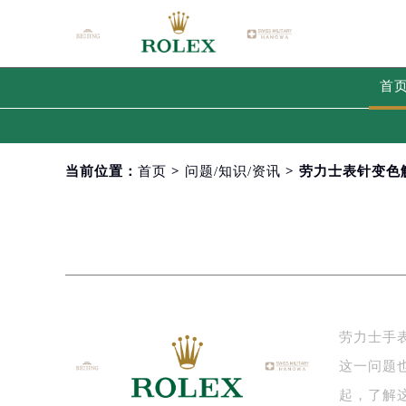
首
当前位置：
首页
>
问题/知识/资讯
> 劳力士表针变色
劳力士手
这一问题
起，了解