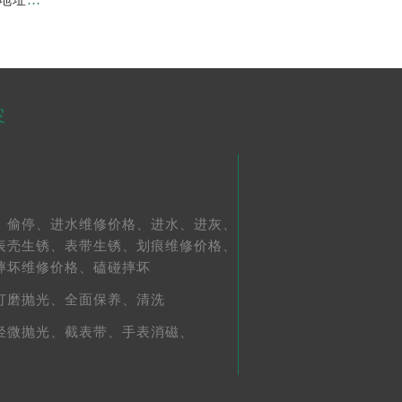
容
、
偷停、
进水维修价格、
进水、
进灰、
表壳生锈、
表带生锈、
划痕维修价格、
摔坏维修价格、
磕碰摔坏
打磨抛光、
全面保养、
清洗
轻微抛光、
截表带、
手表消磁、