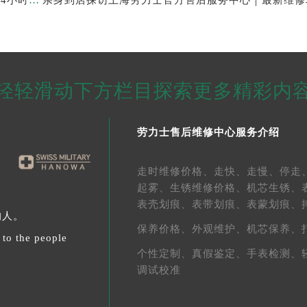
轻轻滑动下方栏目探索更多精彩内
劳力士售后维修中心服务介绍
走时维修价格、
走快、
走慢、
停走
起雾、
生锈维修价格、
机芯生锈、
表壳划痕、
表带划痕、
表蒙划痕、
的人。
保养价格、
外观维护、
机芯保养、
 to the people
个性定制、
真假鉴定、
手表检测、
调试校准