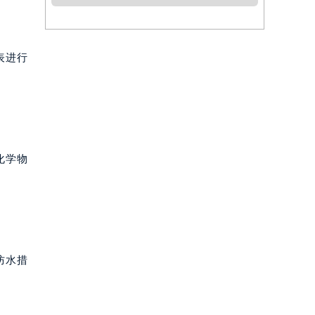
表进行
化学物
防水措