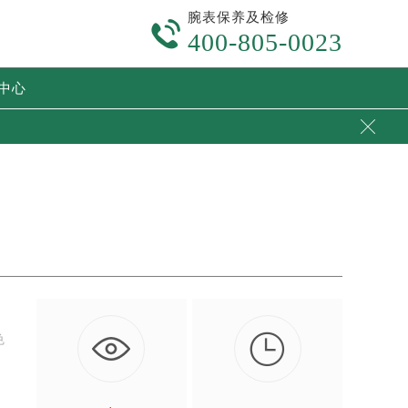
腕表保养及检修

400-805-0023
中心


色