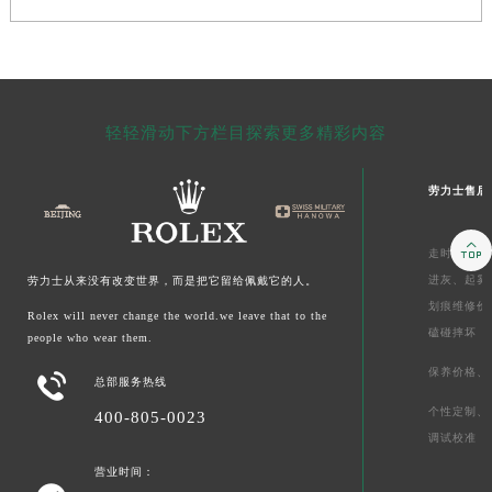
轻轻滑动下方栏目探索更多精彩内容
劳力士售后

走时维修价
进灰、
起雾
劳力士从来没有改变世界，而是把它留给佩戴它的人。
划痕维修价
Rolex will never change the world.we leave that to the
磕碰摔坏
people who wear them.
保养价格、

总部服务热线
个性定制、
400-805-0023
调试校准
营业时间：