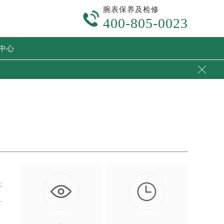
腕表保养及检修

400-805-0023
中心


不
一