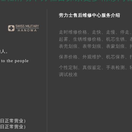
劳力士售后维修中心服务介绍
走时维修价格、
走快、
走慢、
停走
起雾、
生锈维修价格、
机芯生锈、
表壳划痕、
表带划痕、
表蒙划痕、
的人。
保养价格、
外观维护、
机芯保养、
 to the people
个性定制、
真假鉴定、
手表检测、
调试校准
节假日正常营业）
节假日正常营业）