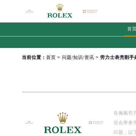
首
当前位置：
首页
>
问题/知识/资讯
> 劳力士表壳割手
在佩戴劳
仅会带来
问题，以