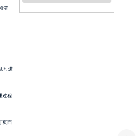
和清
及时进
理过程
打页面