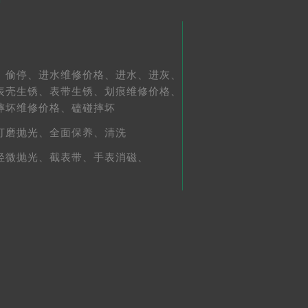
、
偷停、
进水维修价格、
进水、
进灰、
表壳生锈、
表带生锈、
划痕维修价格、
摔坏维修价格、
磕碰摔坏
打磨抛光、
全面保养、
清洗
轻微抛光、
截表带、
手表消磁、