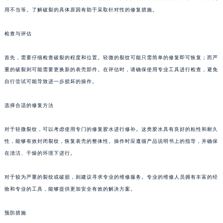
用不当等。了解破裂的具体原因有助于采取针对性的修复措施。
检查与评估
首先，需要仔细检查破裂的程度和位置。轻微的裂纹可能只需简单的修复即可恢复；而严
重的破裂则可能需要更换新的表壳部件。在评估时，请确保使用专业工具进行检查，避免
自行尝试可能导致进一步损坏的操作。
选择合适的修复方法
对于轻微裂纹，可以考虑使用专门的修复胶水进行修补。这类胶水具有良好的粘性和耐久
性，能够有效封闭裂纹，恢复表壳的整体性。操作时应遵循产品说明书上的指导，并确保
在清洁、干燥的环境下进行。
对于较为严重的裂纹或破损，则建议寻求专业的维修服务。专业的维修人员拥有丰富的经
验和专业的工具，能够提供更加安全有效的解决方案。
预防措施