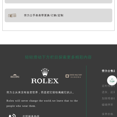
劳力士手表表带更换/订购/定制
轻轻滑动下方栏目探索更多精彩内容
劳力士售后

走时维修价
进灰、
起雾
劳力士从来没有改变世界，而是把它留给佩戴它的人。
划痕维修价
Rolex will never change the world.we leave that to the
磕碰摔坏
people who wear them.
保养价格、
总部服务热线