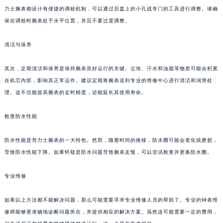
力士腕表都设计有便捷的调校机制，可以通过后盖上的小孔或专门的工具进行调整。请确
保在调校时腕表处于水平位置，并且不要过度调整。
清洁与保养
其次，定期清洁和保养是保持腕表良好运行的关键。尘埃、汗水和油脂等物质可能会积累
在机芯内部，影响其正常运作。建议定期将腕表送到专业的维修中心进行清洁和润滑处
理。这不仅能提高腕表的走时精度，还能延长其使用寿命。
检查防水性能
防水性能是劳力士腕表的一大特色。然而，随着时间的推移，防水圈可能会老化或磨损，
导致防水性能下降。如果怀疑是防水问题导致腕表走慢，可以尝试检查并更换防水圈。
专业维修
如果以上方法都不能解决问题，那么可能需要寻求专业维修人员的帮助了。专业的钟表维
修师能够更准确地诊断问题所在，并提供相应的解决方案。虽然这可能需要一定的费用，