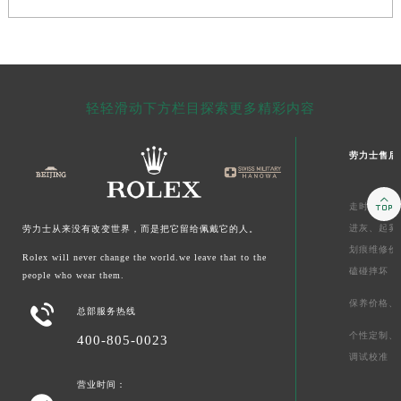
轻轻滑动下方栏目探索更多精彩内容
劳力士售后

走时维修价
进灰、
起雾
劳力士从来没有改变世界，而是把它留给佩戴它的人。
划痕维修价
Rolex will never change the world.we leave that to the
磕碰摔坏
people who wear them.
保养价格、

总部服务热线
个性定制、
400-805-0023
调试校准
营业时间：