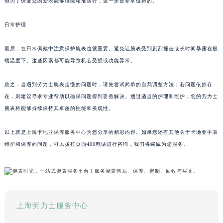
但为了保证您的爱表能够继续精准运行，这一步是非常值得的。
日常护理
最后，在日常佩戴中注意保护腕表也很重要。避免让腕表受到剧烈撞击或长时间暴露在极
端温度下。这些因素都可能导致机芯受损或功能异常。
总之，当遇到劳力士腕表走慢的问题时，请先尝试简单的自我调整方法；若问题依然存
在，则建议寻求专业帮助以确保问题得到妥善解决。通过适当的护理和维护，您的劳力士
腕表将能够持续保持其卓越的性能和美观性。
以上就是
上海卡地亚保养服务中心
为您分享的精彩内容。如果您还有其他关于卡地亚手表
维护和保养的问题，可以拨打页面400电话进行咨询，我们将竭诚为您服务。
上海劳力士服务中心