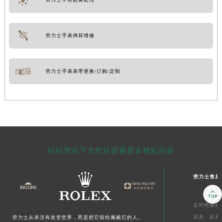
劳力士手表摔坏维修
劳力士手表表带更换/订购/定制
轻轻滑动下方栏目探索更多精彩内容
劳力士售后

走时维修价
进灰、
起雾
劳力士从来没有改变世界，而是把它留给佩戴它的人。