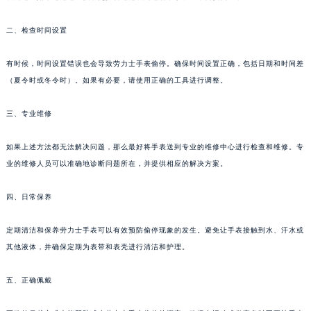
二、检查时间设置
有时候，时间设置错误也会导致劳力士手表偷停。确保时间设置正确，包括日期和时间差
（夏令时或冬令时）。如果有必要，请使用正确的工具进行调整。
三、专业维修
如果上述方法都无法解决问题，那么最好将手表送到专业的维修中心进行检查和维修。专
业的维修人员可以准确地诊断问题所在，并提供相应的解决方案。
四、日常保养
定期清洁和保养劳力士手表可以有效预防偷停现象的发生。避免让手表接触到水、汗水或
其他液体，并确保定期为表带和表壳进行清洁和护理。
五、正确佩戴