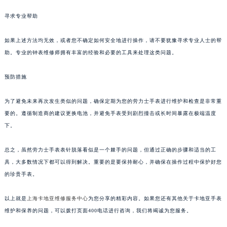
寻求专业帮助
如果上述方法均无效，或者您不确定如何安全地进行操作，请不要犹豫寻求专业人士的帮
助。专业的钟表维修师拥有丰富的经验和必要的工具来处理这类问题。
预防措施
为了避免未来再次发生类似的问题，确保定期为您的劳力士手表进行维护和检查是非常重
要的。遵循制造商的建议更换电池，并避免手表受到剧烈撞击或长时间暴露在极端温度
下。
总之，虽然劳力士手表表针脱落看似是一个棘手的问题，但通过正确的步骤和适当的工
具，大多数情况下都可以得到解决。重要的是要保持耐心，并确保在操作过程中保护好您
的珍贵手表。
以上就是
上海卡地亚维修服务中心
为您分享的精彩内容。如果您还有其他关于卡地亚手表
维护和保养的问题，可以拨打页面400电话进行咨询，我们将竭诚为您服务。