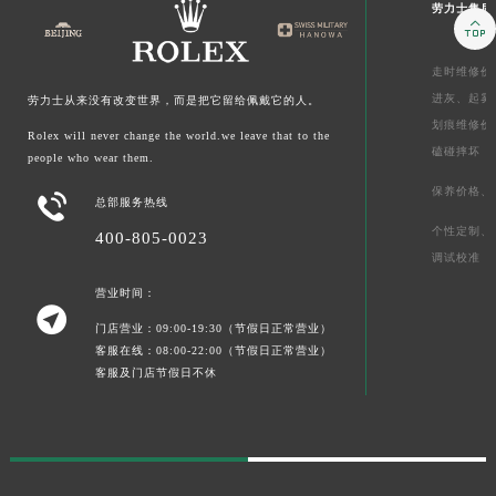
劳力士售后

走时维修价
进灰、
起雾
劳力士从来没有改变世界，而是把它留给佩戴它的人。
划痕维修价
Rolex will never change the world.we leave that to the
磕碰摔坏
people who wear them.
保养价格、

总部服务热线
个性定制、
400-805-0023
调试校准
营业时间：

门店营业：09:00-19:30（节假日正常营业）
客服在线：08:00-22:00（节假日正常营业）
客服及门店节假日不休