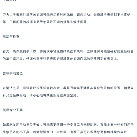
劳力士手表表针脱落的原因可能包括长时间佩戴、剧烈运动、碰撞或手表受到不当维护
等。了解问题的根源有助于您采取正确的措施来解决问题。
清洁与检查
首先，确保您的手干净，并用软布轻轻擦拭表盘和表针，去除任何可能阻碍它们重新结合
的灰尘或污垢。仔细检查表针是否因磨损或其他原因而无法正常固定在表盘上。
尝试手动复位
在清洁之后，尝试轻轻按压或旋转表针，看是否能够手动将其复位到正确的位置。如果表
针只是轻微松动，请小心地将其重新定位并固定好。
使用专业工具
如果您发现手动复位无效，可能需要使用一些专业工具来帮助您。市场上有一些专门用于
维修手表的小工具，如微型螺丝刀、磁铁等。这些工具可以帮助您更精确地操作表针。