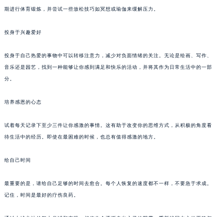
期进行体育锻炼，并尝试一些放松技巧如冥想或瑜伽来缓解压力。
投身于兴趣爱好
投身于自己热爱的事物中可以转移注意力，减少对负面情绪的关注。无论是绘画、写作、
音乐还是园艺，找到一种能够让你感到满足和快乐的活动，并将其作为日常生活中的一部
分。
培养感恩的心态
试着每天记录下至少三件让你感激的事情。这有助于改变你的思维方式，从积极的角度看
待生活中的经历。即使在最困难的时候，也总有值得感激的地方。
给自己时间
最重要的是，请给自己足够的时间去愈合。每个人恢复的速度都不一样，不要急于求成。
记住，时间是最好的疗伤良药。