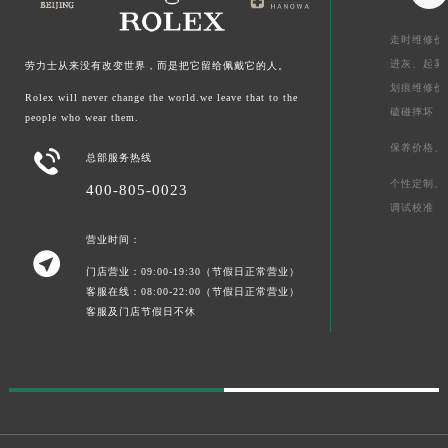
走时维修价
进灰、
起雾
劳力士从来没有改变世界，而是把它留给佩戴它的人。
划痕维修价
Rolex will never change the world.we leave that to the
磕碰摔坏
people who wear them.
保养价格、

总部服务热线
个性定制、
400-805-0023
调试校准
营业时间：

门店营业：09:00-19:30（节假日正常营业）
客服在线：08:00-22:00（节假日正常营业）
客服及门店节假日不休