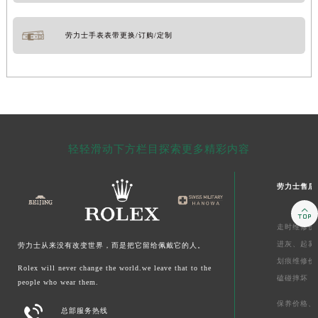
劳力士手表表带更换/订购/定制
轻轻滑动下方栏目探索更多精彩内容
劳力士售后

走时维修价
进灰、
起雾
劳力士从来没有改变世界，而是把它留给佩戴它的人。
划痕维修价
Rolex will never change the world.we leave that to the
磕碰摔坏
people who wear them.
保养价格、

总部服务热线