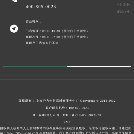
个性定制、
400-805-0023
调试校准
营业时间：

门店营业：09:00-19:30（节假日正常营业）
客服在线：08:00-22:00（节假日正常营业）
客服及门店节假日不休
版权所有：
上海劳力士售后维修服务中心
Copyright © 2018-2032
客户服务热线：
400-805-0023
ICP备案/许可证号：黔ICP备2025055598号-73
XML
如权利人或知情人士发现本站内容存在事实错误或涉及版权、名誉权等侵权问题，请通过邮
箱：2557628530@qq.com 与我们联系，我们将在收到通知后立即依法处理。当前页面信息