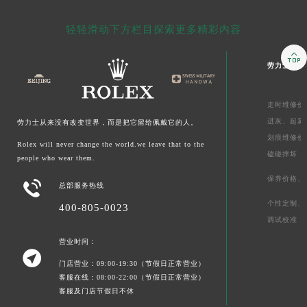
轻轻滑动下方栏目探索更多精彩内容

劳力士售后
走时维修价
进灰、
起雾
劳力士从来没有改变世界，而是把它留给佩戴它的人。
划痕维修价
Rolex will never change the world.we leave that to the
磕碰摔坏
people who wear them.
保养价格、

总部服务热线
个性定制、
400-805-0023
调试校准
营业时间：

门店营业：09:00-19:30（节假日正常营业）
客服在线：08:00-22:00（节假日正常营业）
客服及门店节假日不休