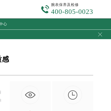
腕表保养及检修

400-805-0023
中心

质感

随
响