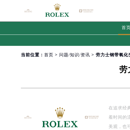
首
当前位置：
首页
>
问题/知识/资讯
> 劳力士钢带氧
劳
在追求经
着时间的
美观，也