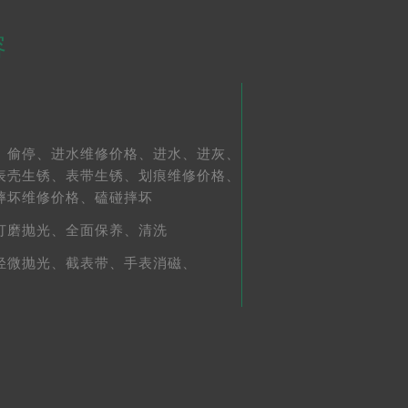
容
、
偷停、
进水维修价格、
进水、
进灰、
表壳生锈、
表带生锈、
划痕维修价格、
摔坏维修价格、
磕碰摔坏
打磨抛光、
全面保养、
清洗
轻微抛光、
截表带、
手表消磁、