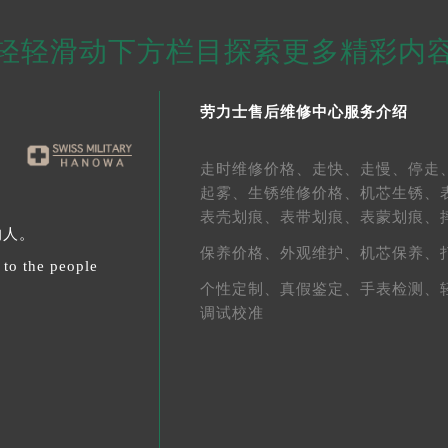
轻轻滑动下方栏目探索更多精彩内
劳力士售后维修中心服务介绍
走时维修价格、
走快、
走慢、
停走
起雾、
生锈维修价格、
机芯生锈、
表壳划痕、
表带划痕、
表蒙划痕、
的人。
保养价格、
外观维护、
机芯保养、
 to the people
个性定制、
真假鉴定、
手表检测、
调试校准