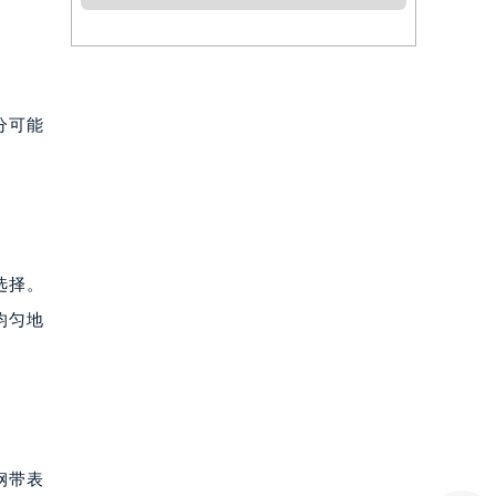
分可能
选择。
均匀地
钢带表