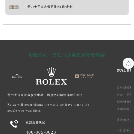
劳力士手表表带更换/订购/定制
轻轻滑动下方栏目探索更多精彩内容

劳力士售后
走时维修价
进灰、
起雾
劳力士从来没有改变世界，而是把它留给佩戴它的人。
划痕维修价
Rolex will never change the world.we leave that to the
磕碰摔坏
people who wear them.
保养价格、

总部服务热线
个性定制、
400-805-0023