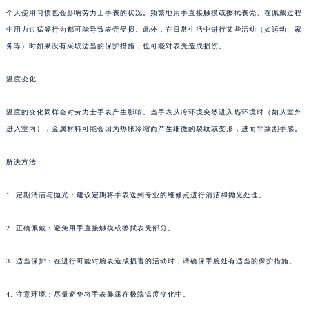
个人使用习惯也会影响劳力士手表的状况。频繁地用手直接触摸或擦拭表壳、在佩戴过程
中用力过猛等行为都可能导致表壳受损。此外，在日常生活中进行某些活动（如运动、家
务等）时如果没有采取适当的保护措施，也可能对表壳造成损伤。
温度变化
温度的变化同样会对劳力士手表产生影响。当手表从冷环境突然进入热环境时（如从室外
进入室内），金属材料可能会因为热胀冷缩而产生细微的裂纹或变形，进而导致割手感。
解决方法
1. 定期清洁与抛光：建议定期将手表送到专业的维修点进行清洁和抛光处理。
2. 正确佩戴：避免用手直接触摸或擦拭表壳部分。
3. 适当保护：在进行可能对腕表造成损害的活动时，请确保手腕处有适当的保护措施。
4. 注意环境：尽量避免将手表暴露在极端温度变化中。