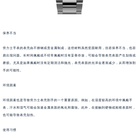
保养不当
劳力士手表的表壳由不锈钢或贵金属制成，这些材料虽然坚固耐用，但若保养不当，也容
易出现问题。长时间佩戴或不经常佩戴时没有妥善存放，可能会导致表壳表面产生划痕或
磨损。尤其是如果佩戴时没有定期清洁和抛光，表壳表面的光泽会逐渐减少，从而增加割
手的可能性。
环境因素
环境因素也是导致劳力士表壳割手的一个重要原因。例如，在湿度较高的环境中佩戴手
表，汗水和湿气可能会加速金属表面的氧化和腐蚀。此外，在接触到硬物或粗糙表面时，
也可能导致表壳划伤。
使用习惯