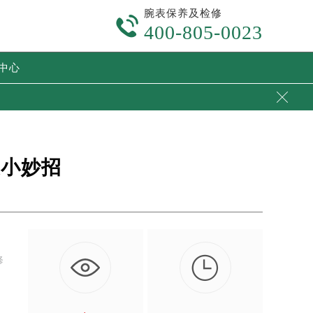
腕表保养及检修

400-805-0023
中心

复小妙招

修