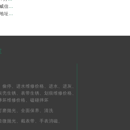
上海劳力士官方售后服务中心｜官方地址及服务热线权威信息公示（2026年7月最新）
亲身到店探访上海劳力士官方售后服务中心｜最新维修地址与官方电话（2026年7月最新）
容
、
偷停、
进水维修价格、
进水、
进灰、
表壳生锈、
表带生锈、
划痕维修价格、
摔坏维修价格、
磕碰摔坏
打磨抛光、
全面保养、
清洗
轻微抛光、
截表带、
手表消磁、