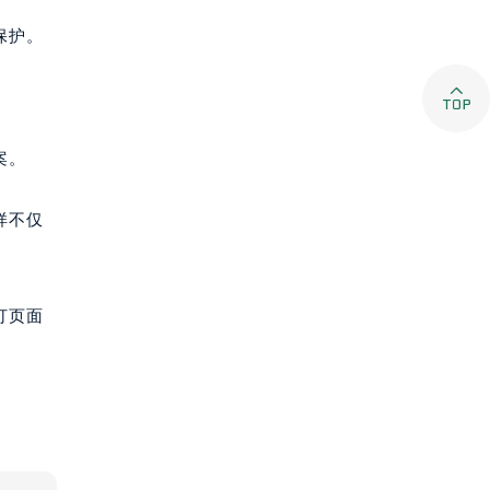
保护。

案。
样不仅
打页面