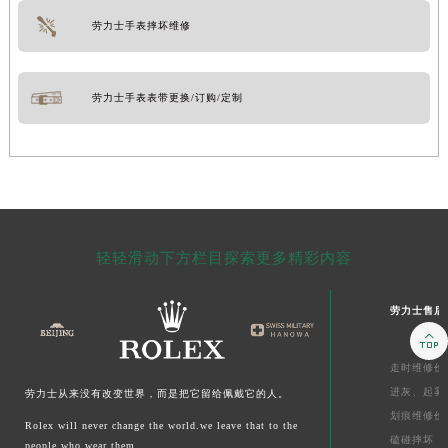
劳力士手表摔坏维修
劳力士手表表带更换/订购/定制
轻轻滑动下方栏目探索更多精彩内容
劳力士售后

走时维修价
进灰、
起雾
劳力士从来没有改变世界，而是把它留给佩戴它的人。
划痕维修价
Rolex will never change the world.we leave that to the
磕碰摔坏
people who wear them.