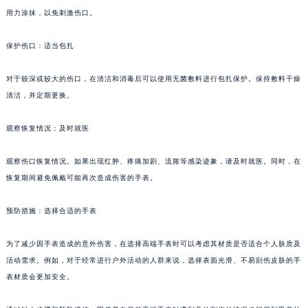
用力涂抹，以免刺激伤口。
保护伤口：适当包扎
对于较深或较大的伤口，在清洁和消毒后可以使用无菌敷料进行包扎保护。保持敷料干燥
清洁，并定期更换。
观察恢复情况：及时就医
观察伤口恢复情况。如果出现红肿、疼痛加剧、流脓等感染迹象，请及时就医。同时，在
恢复期间避免佩戴可能再次造成伤害的手表。
预防措施：选择合适的手表
为了减少因手表造成的意外伤害，在选择高端手表时可以考虑其材质是否适合个人肤质及
活动需求。例如，对于经常进行户外活动的人群来说，选择表面光滑、不易刮伤皮肤的手
表材质会更加安全。