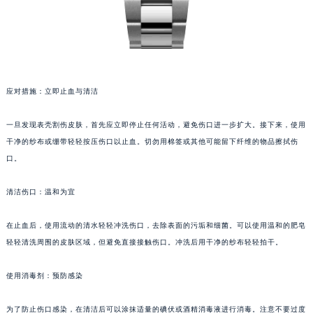
应对措施：立即止血与清洁
一旦发现表壳割伤皮肤，首先应立即停止任何活动，避免伤口进一步扩大。接下来，使用
干净的纱布或绷带轻轻按压伤口以止血。切勿用棉签或其他可能留下纤维的物品擦拭伤
口。
清洁伤口：温和为宜
在止血后，使用流动的清水轻轻冲洗伤口，去除表面的污垢和细菌。可以使用温和的肥皂
轻轻清洗周围的皮肤区域，但避免直接接触伤口。冲洗后用干净的纱布轻轻拍干。
使用消毒剂：预防感染
为了防止伤口感染，在清洁后可以涂抹适量的碘伏或酒精消毒液进行消毒。注意不要过度