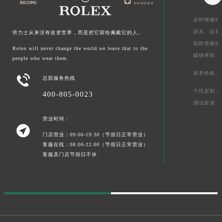
走时维修价
进灰、
起雾
劳力士从来没有改变世界，而是把它留给佩戴它的人。
划痕维修价
Rolex will never change the world.we leave that to the
磕碰摔坏
people who wear them.
保养价格、

总部服务热线
个性定制、
400-805-0023
调试校准
营业时间：

门店营业：09:00-19:30（节假日正常营业）
客服在线：08:00-22:00（节假日正常营业）
客服及门店节假日不休