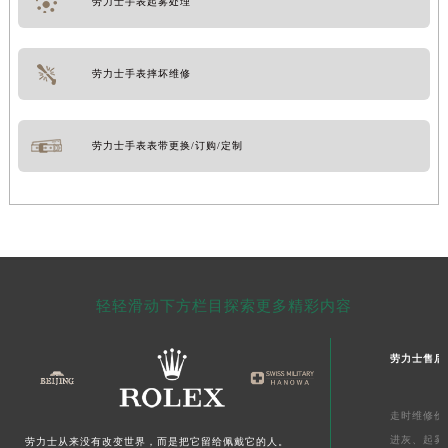
劳力士手表起雾处理
劳力士手表摔坏维修
劳力士手表表带更换/订购/定制
轻轻滑动下方栏目探索更多精彩内容
劳力士售后
走时维修价
进灰、
起雾
劳力士从来没有改变世界，而是把它留给佩戴它的人。