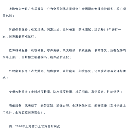
上海劳力士官方售后服务中心为全系列腕表提供全生命周期的专业养护服务，核心项
目包括：
常规保养服务：机芯清洗、润滑注油、走时校准、防水测试，建议每1-3年进行一
次，保障腕表精准运行；
故障维修服务：机芯修复、零件更换、表壳维修、表镜更换、表带修复，所有配件均
为瑞士原厂，自带独立镭射编码，确保品质匹配；
外观翻新服务：表壳抛光、划痕修复、表带翻新、刻度修复，还原腕表原有光泽与质
感；
专项检测服务：走时精度检测、防水深度检测、机芯消磁、真伪鉴定、性能评估；
增值服务：腕表刻字、表带定制、延保办理、全球联保对接、邮寄维修（支持快递上
门取件，全程监控保障安全）。
四、2026年上海劳力士官方售后网点