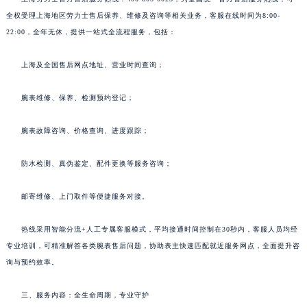
全权受理上海地区劳力士售后保养、维修及咨询等相关业务，客服在线时间为8:00-
22:00，全年无休，提供一站式全流程服务，包括：
上海及全国售后网点地址、营业时间查询；
腕表维修、保养、检测预约登记；
腕表故障咨询、价格查询、进度跟踪；
防水检测、真伪鉴定、配件更换等服务咨询；
邮寄维修、上门取件等便捷服务对接。
热线采用智能分流+人工专属客服模式，平均接通时间控制在30秒内，客服人员均经
专业培训，可精准解答各类腕表售后问题，协助表主快速匹配就近服务网点，全面提升咨
询与预约效率。
三、服务内容：全生命周期，专业守护