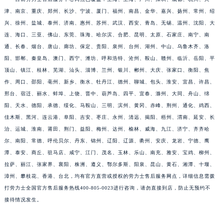
津、南京、重庆、郑州、长沙、宁波、厦门、福州、南昌、金华、嘉兴、扬州、常州、绍
兴、徐州、盐城、泰州、济南、惠州、苏州、武汉、西安、青岛、无锡、温州、沈阳、大
连、海口、三亚、佛山、东莞、珠海、哈尔滨、合肥、昆明、太原、石家庄、南宁、南
通、长春、烟台、唐山、廊坊、保定、贵阳、泉州、台州、湖州、中山、乌鲁木齐、洛
阳、邯郸、秦皇岛、澳门、西宁、潍坊、呼和浩特、沧州、鞍山、赣州、临沂、岳阳、平
顶山、镇江、桂林、芜湖、汕头、淄博、兰州、银川、郴州、大庆、张家口、衡阳、焦
作、周口、邵阳、亳州、新乡、衡水、牡丹江、德州、聊城、包头、淮安、宜昌、许昌、
邢台、宿迁、丽水、蚌埠、上饶、晋中、葫芦岛、四平、宜春、滁州、大同、舟山、绵
阳、天水、德阳、承德、绥化、马鞍山、三明、滨州、黄冈、赤峰、荆州、通化、鸡西、
佳木斯、黑河、连云港、阜阳、吉安、枣庄、永州、清远、揭阳、梧州、渭南、延安、长
治、运城、淮南、莆田、荆门、益阳、梅州、达州、榆林、威海、九江、济宁、齐齐哈
尔、南阳、常德、呼伦贝尔、丹东、锦州、辽阳、辽源、衢州、安庆、龙岩、宁德、鹰
潭、泰安、商丘、驻马店、咸宁、江门、茂名、玉林、乐山、南充、雅安、宝鸡、柳州、
拉萨、丽江、张家界、襄阳、株洲、遵义、鄂尔多斯、阳泉、昆山、黄石、湘潭、十堰、
漳州、攀枝花、香港、台北，均有官方直营或授权的劳力士售后服务网点，详细信息需拨
打劳力士全国官方售后服务热线400-805-0023进行咨询，请勿直接到店，防止无预约不
接待情况发生。