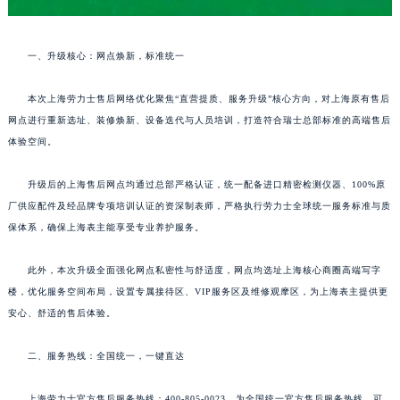
一、升级核心：网点焕新，标准统一
本次上海劳力士售后网络优化聚焦“直营提质、服务升级”核心方向，对上海原有售后
网点进行重新选址、装修焕新、设备迭代与人员培训，打造符合瑞士总部标准的高端售后
体验空间。
升级后的上海售后网点均通过总部严格认证，统一配备进口精密检测仪器、100%原
厂供应配件及经品牌专项培训认证的资深制表师，严格执行劳力士全球统一服务标准与质
保体系，确保上海表主能享受专业养护服务。
此外，本次升级全面强化网点私密性与舒适度，网点均选址上海核心商圈高端写字
楼，优化服务空间布局，设置专属接待区、VIP服务区及维修观摩区，为上海表主提供更
安心、舒适的售后体验。
二、服务热线：全国统一，一键直达
上海劳力士官方售后服务热线：400-805-0023，为全国统一官方售后服务热线，可