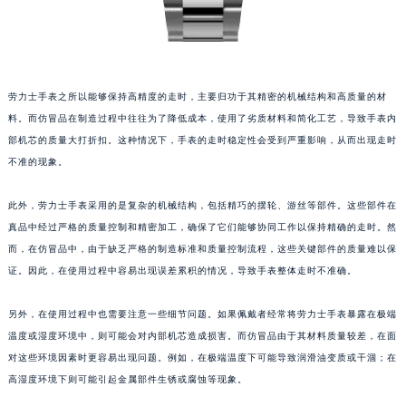
劳力士手表之所以能够保持高精度的走时，主要归功于其精密的机械结构和高质量的材
料。而仿冒品在制造过程中往往为了降低成本，使用了劣质材料和简化工艺，导致手表内
部机芯的质量大打折扣。这种情况下，手表的走时稳定性会受到严重影响，从而出现走时
不准的现象。
此外，劳力士手表采用的是复杂的机械结构，包括精巧的摆轮、游丝等部件。这些部件在
真品中经过严格的质量控制和精密加工，确保了它们能够协同工作以保持精确的走时。然
而，在仿冒品中，由于缺乏严格的制造标准和质量控制流程，这些关键部件的质量难以保
证。因此，在使用过程中容易出现误差累积的情况，导致手表整体走时不准确。
另外，在使用过程中也需要注意一些细节问题。如果佩戴者经常将劳力士手表暴露在极端
温度或湿度环境中，则可能会对内部机芯造成损害。而仿冒品由于其材料质量较差，在面
对这些环境因素时更容易出现问题。例如，在极端温度下可能导致润滑油变质或干涸；在
高湿度环境下则可能引起金属部件生锈或腐蚀等现象。