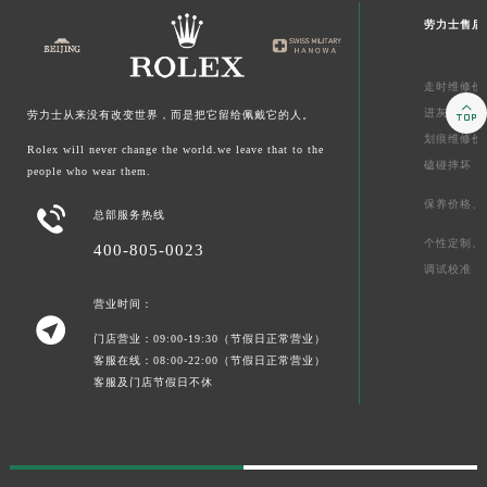
劳力士售后
走时维修价

进灰、
起雾
劳力士从来没有改变世界，而是把它留给佩戴它的人。
划痕维修价
Rolex will never change the world.we leave that to the
磕碰摔坏
people who wear them.
保养价格、

总部服务热线
个性定制、
400-805-0023
调试校准
营业时间：

门店营业：09:00-19:30（节假日正常营业）
客服在线：08:00-22:00（节假日正常营业）
客服及门店节假日不休